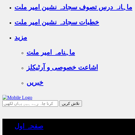
ماہانہ درس تصوف سجادہ نشین امیر ملت
خطبات سجادہ نشین امیر ملت
مزید
ماہنامہ امیر ملت
اشاعت خصوصی و آرٹیکلز
خبریں
جو
تلاش
کرنا
چاہ
صفحہ اول
رہے
ہیں