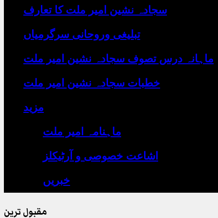
یہاں
سجادہ نشین امیر ملت کا تعارف
لکھیں
تبلیغی وروحانی سرگرمیاں
ماہانہ درس تصوف سجادہ نشین امیر ملت
خطبات سجادہ نشین امیر ملت
مزید
ماہنامہ امیر ملت
اشاعت خصوصی و آرٹیکلز
خبریں
مقبول ترین