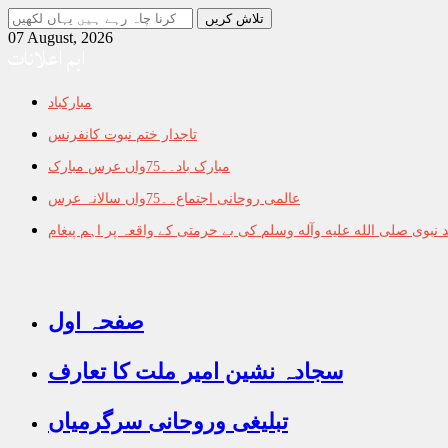
جو
تلاش
07 August, 2026
اہم اعلانات
کرنا
چاہ
رہے
مبارکباد
ہیں
یہاں
تاجدار ختم نبوت کانفرنس
لکھیں
مبارک باد۔۔75واں عرس مبارک
عالمی روحانی اجتماع۔۔75واں سالانہ عرس
نبوی صلى الله عليه وآله وسلم کی بے حرمتی کے واقعہ پر اہم پیغام
صفحہ اول
سجادہ نشین امیر ملت کا تعارف
تبلیغی وروحانی سرگرمیاں