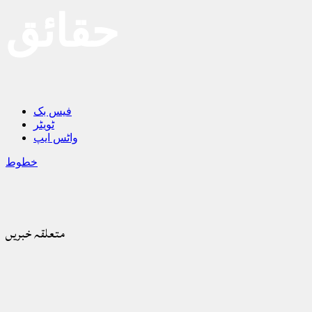
حقائق
فیس بک
ٹویٹر
واٹس ایپ
خطوط
متعلقہ خبریں