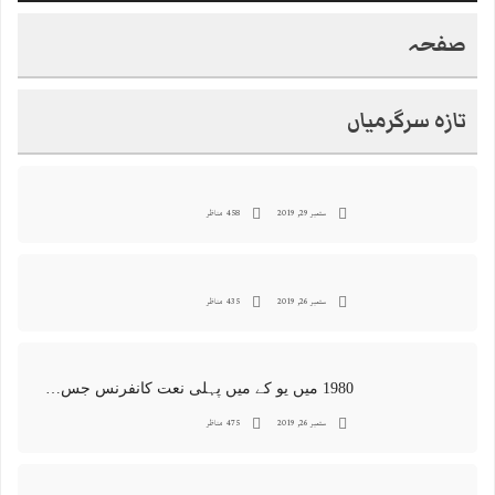
صفحہ
تازہ سرگرمیاں
ستمبر 29, 2019
458 مناظر
ستمبر 26, 2019
435 مناظر
1980 میں یو کے میں پہلی نعت کانفرنس جس کا اہتمامِ سجادہ نشین و جانشین حضرت امیرِ ملت پیر سید منور حسین شاہ جماعتی صاحب نے کیا اور جس کی آپ نے صدارت بھی فرمائی
ستمبر 26, 2019
475 مناظر