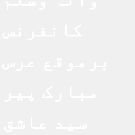
کانفرنس
برموقع عرس
مبارک پیر
سید عاشق