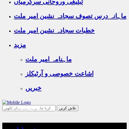
تبلیغی وروحانی سرگرمیاں
ماہانہ درس تصوف سجادہ نشین امیر ملت
خطبات سجادہ نشین امیر ملت
مزید
ماہنامہ امیر ملت
اشاعت خصوصی و آرٹیکلز
خبریں
جو
تلاش
کرنا
چاہ