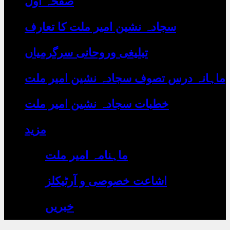
صفحہ اول
رہے
ہیں
یہاں
سجادہ نشین امیر ملت کا تعارف
لکھیں
تبلیغی وروحانی سرگرمیاں
ماہانہ درس تصوف سجادہ نشین امیر ملت
خطبات سجادہ نشین امیر ملت
مزید
ماہنامہ امیر ملت
اشاعت خصوصی و آرٹیکلز
خبریں