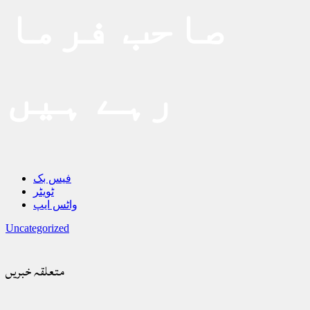
صاحب فرما
رہے ہیں
فیس بک
ٹویٹر
واٹس ایپ
Uncategorized
متعلقہ خبریں