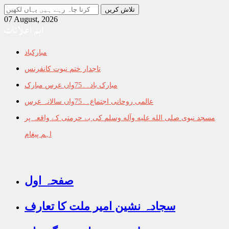
جو
تلاش
07 August, 2026
اہم اعلانات
کرنا
چاہ
رہے
مبارکباد
ہیں
یہاں
تاجدار ختم نبوت کانفرنس
لکھیں
مبارک باد۔۔75واں عرس مبارک
عالمی روحانی اجتماع۔۔75واں سالانہ عرس
مسجد نبوی صلى الله عليه وآله وسلم کی بے حرمتی کے واقعہ پر
اہم پیغام
صفحہ اول
سجادہ نشین امیر ملت کا تعارف