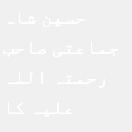
حسین شاہ
جماعتی صاحب
رحمتہ اللہ
علیہ کا