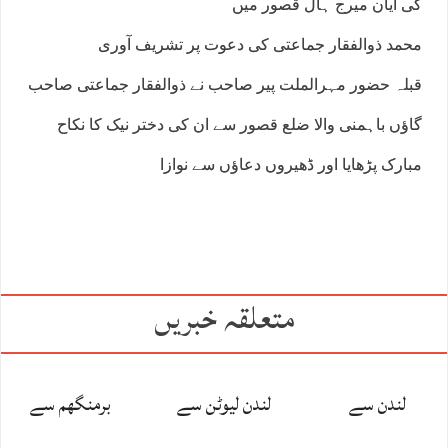
کی ایان میرج ہال قصور میں
محمد ذوالفقار جماعتی کی دعوت پر تشریف آوری
قبلہ حضور مہرالملت پیر صاحب نے ذوالفقار جماعتی صاحب
گاؤں باہمنی والا ضلع قصور سے ان کی دختر نیک کا نکاح
مبارک پڑھایا اور ڈھیروں دعاؤں سے نوازا
متعلقہ خبریں
لندن سے
لندن لیوٹن سے
برمنگھم سے