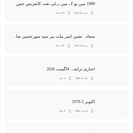
1980 میں یو کے میں پہلی نعت کانفرنس جس کا اہتمامِ سجادہ نشین و جانشین حضرت امیرِ ملت پیر سید منور حسین شاہ جماعتی صاحب نے کیا اور جس کی آپ نے صدارت بھی فرمائی
ستمبر 26, 2019
475 مناظر
سجادہ نشین امیر ملت پیر سید منورحسین شاہ جماعتی کی خصوصی تصاویر
ستمبر 22, 2019
517 مناظر
اخباری تراشے۔4اگست 2026
اگست 4, 2026
0 منظر
اکتوبر 5-1978
اگست 3, 2026
0 منظر