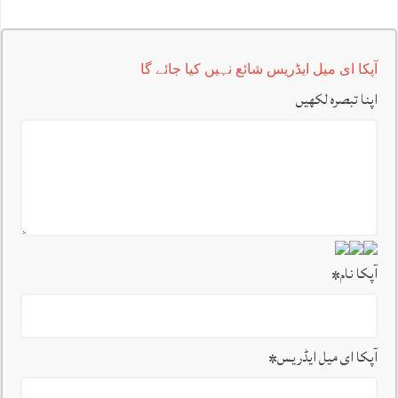
آپکا ای میل ایڈریس شائع نہیں کیا جائے گا
اپنا تبصرہ لکھیں
آپکا نام
*
آپکا ای میل ایڈریس
*