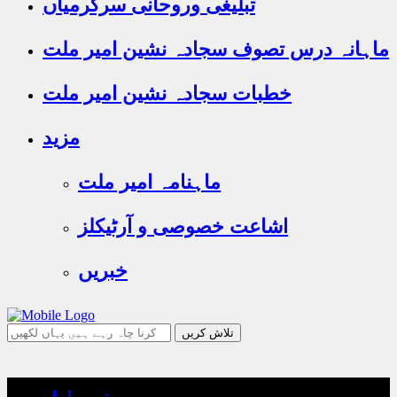
تبلیغی وروحانی سرگرمیاں
ماہانہ درس تصوف سجادہ نشین امیر ملت
خطبات سجادہ نشین امیر ملت
مزید
ماہنامہ امیر ملت
اشاعت خصوصی و آرٹیکلز
خبریں
جو
تلاش
کرنا
چاہ