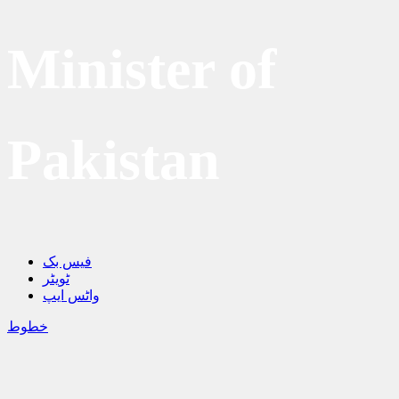
Minister of
Pakistan
فیس بک
ٹویٹر
واٹس ایپ
خطوط