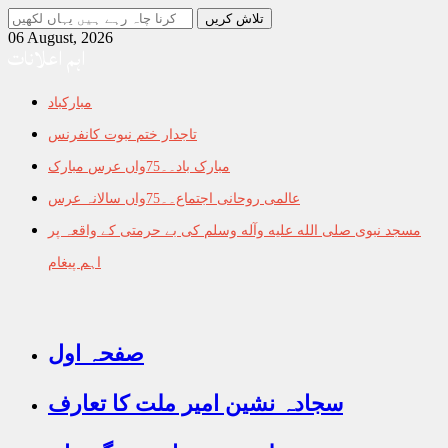
جو
تلاش
06 August, 2026
اہم اعلانات
کرنا
چاہ
رہے
مبارکباد
ہیں
یہاں
تاجدار ختم نبوت کانفرنس
لکھیں
مبارک باد۔۔75واں عرس مبارک
عالمی روحانی اجتماع۔۔75واں سالانہ عرس
مسجد نبوی صلى الله عليه وآله وسلم کی بے حرمتی کے واقعہ پر
اہم پیغام
صفحہ اول
سجادہ نشین امیر ملت کا تعارف