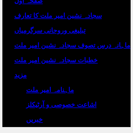
صفحہ اول
رہے
ہیں
یہاں
سجادہ نشین امیر ملت کا تعارف
لکھیں
تبلیغی وروحانی سرگرمیاں
ماہانہ درس تصوف سجادہ نشین امیر ملت
خطبات سجادہ نشین امیر ملت
مزید
ماہنامہ امیر ملت
اشاعت خصوصی و آرٹیکلز
خبریں