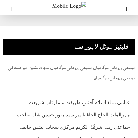
فلیٹیز ہوٹل لاہور سے
تبلیغی وروحانی سرگرمیاں
,
تبلیغی وروحانی سرگرمیاں
,
سجادہ نشین امیر ملت کی
تبلیغی وروحانی سرگرمیاں
عالمی مبلغ اسلام آفتابِ طریقت و ماہتاب شریعت
مہرالملت الحاج الحافظ پیر سید منور حسین شاہ صاحب
جماعتی زیدہ شرفُہٗ الکریم مرکزی سجادہ نشین خانقاہ