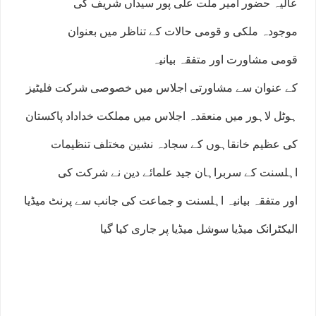
عالیہ حضور امیر ملت علی پور سیداں شریف کی
موجودہ ملکی و قومی حالات کے تناظر میں بعنوان
قومی مشاورت اور متفقہ بیانیہ
کے عنوان سے مشاورتی اجلاس میں خصوصی شرکت فلیٹیز
ہوٹل لاہور میں منعقدہ اجلاس میں مملکت خداداد پاکستان
کی عظیم خانقاہوں کے سجادہ نشین مختلف تنظیمات
اہلسنت کے سربراہان جید علمائے دین نے شرکت کی
اور متفقہ بیانیہ اہلسنت و جماعت کی جانب سے پرنٹ میڈیا
الیکٹرانک میڈیا سوشل میڈیا پر جاری کیا گیا