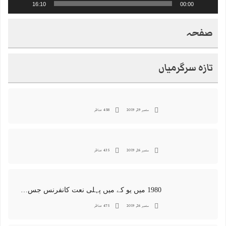
16:10
00:00
صفحہ
تازہ سرگرمیاں
ستمبر 29, 2019
458 مناظر
ستمبر 26, 2019
435 مناظر
1980 میں یو کے میں پہلی نعت کانفرنس جس کا اہتمامِ سجادہ نشین و جانشین حضرت امیرِ ملت پیر سید منور حسین شاہ جماعتی صاحب نے کیا اور جس کی آپ نے صدارت بھی فرمائی
ستمبر 26, 2019
475 مناظر