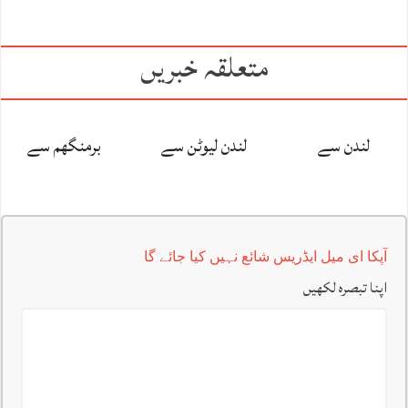
متعلقہ خبریں
لندن سے
لندن لیوٹن سے
برمنگھم سے
آپکا ای میل ایڈریس شائع نہیں کیا جائے گا
اپنا تبصرہ لکھیں