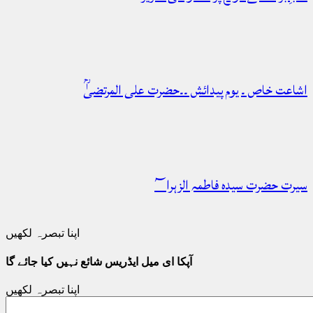
اشاعت خاص ۔ یوم پیدائش ۔۔حضرت علی المرتضیٰؒ
سیرت حضرت سیدہ فاطمہ الزہرا؅
اپنا تبصرہ لکھیں
آپکا ای میل ایڈریس شائع نہیں کیا جائے گا
اپنا تبصرہ لکھیں