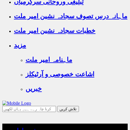
تبلیغی وروحانی سرگرمیاں
ماہانہ درس تصوف سجادہ نشین امیر ملت
خطبات سجادہ نشین امیر ملت
مزید
ماہنامہ امیر ملت
اشاعت خصوصی و آرٹیکلز
خبریں
جو
تلاش
کرنا
چاہ