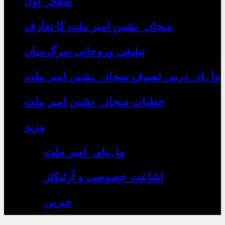
صفحہ اول
رہے
ہیں
یہاں
سجادہ نشین امیر ملت کا تعارف
لکھیں
تبلیغی وروحانی سرگرمیاں
ماہانہ درس تصوف سجادہ نشین امیر ملت
خطبات سجادہ نشین امیر ملت
مزید
ماہنامہ امیر ملت
اشاعت خصوصی و آرٹیکلز
خبریں