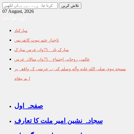
جو
تلاش
07 August, 2026
اہم اعلانات
کرنا
چاہ
رہے
مبارکباد
ہیں
یہاں
تاجدار ختم نبوت کانفرنس
لکھیں
مبارک باد۔۔75واں عرس مبارک
عالمی روحانی اجتماع۔۔75واں سالانہ عرس
مسجد نبوی صلى الله عليه وآله وسلم کی بے حرمتی کے واقعہ پر
اہم پیغام
صفحہ اول
سجادہ نشین امیر ملت کا تعارف