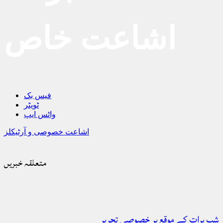
اشاعت خاص
فیس بک
ٹویٹر
واٹس ایپ
اشاعت خصوصی و آرٹیکلز
متعلقہ خبریں
شبِ برات کے موقع پر خصوصی تحریر