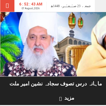
6 : 52 : 44 AM
جمعہ،
23
صــَــفــَــر،
1448ھ
07 August, 2026
ماہانہ درس تصوف سجادہ نشین امیر ملت
مزید