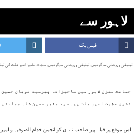
لاہور سے
فیس بک
ٹ
تبلیغی وروحانی سرگرمیاں
,
تبلیغی وروحانی سرگرمیاں
,
سجادہ نشین امیر ملت کی تبل
جماعت منزل لاہور میں صاحبزادہ پیرسید نویان حسین 
نشین حضرت امیر ملت پیر سید منور حسین شاہ جماعتی ص
اس موقع پر قبلہ پیر صاحب نے ان کو انجمن خدام الصوفیہ و امی