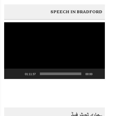
SPEECH IN BRADFORD
Video
Player
01:11:37
00:00
ہماری ٹویٹر فیڈ