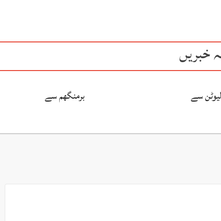
ہ خبریں
لیوٹن سے
برمنگھم سے