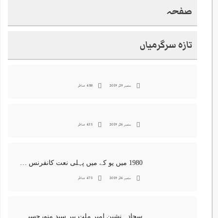
صفحہ
تازہ سرگرمیاں
ستمبر 29, 2019
458 مناظر
ستمبر 26, 2019
435 مناظر
1980 میں یو کے میں پہلی نعت کانفرنس جس کا اہتمامِ سجادہ نشین و جانشین حضرت امیرِ ملت پیر سید منور حسین شاہ جماعتی صاحب نے کیا اور جس کی آپ نے صدارت بھی فرمائی
ستمبر 26, 2019
475 مناظر
سجادہ نشین امیر ملت پیر سید منورحسین شاہ جماعتی کی خصوصی تصاویر