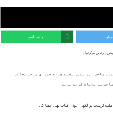
ویٹر
واٹس ایپ
یغی وروحانی سرگرمیاں
شاہ صاحب اور مفتی محمد جواد حیدری صاحب سجادہ
احب سے ملاقات کرتے ہوئے
ر ملت ٹرسٹ پر لکھی ہوئی کتاب بھی عطا کی