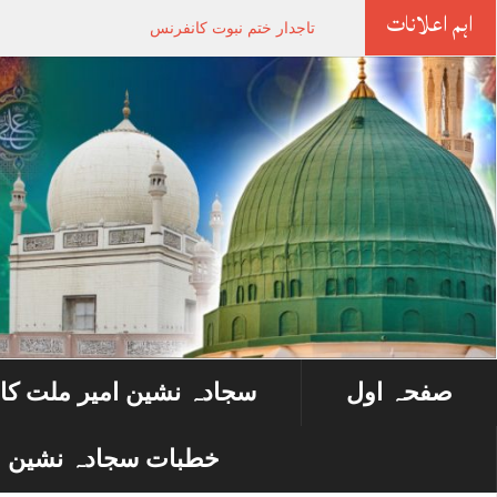
اہم اعلانات
تاجدار ختم نبوت کانفرنس
صفحہ اول
سجادہ نشین امیر ملت کا
خطبات سجادہ نشین ا