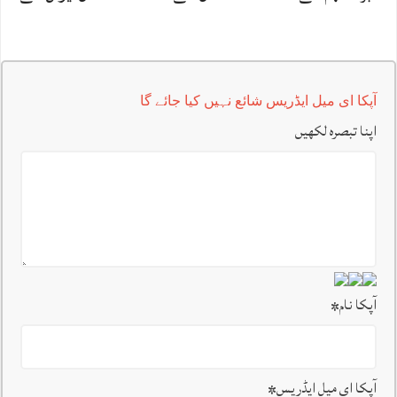
آپکا ای میل ایڈریس شائع نہیں کیا جائے گا
اپنا تبصرہ لکھیں
آپکا نام
*
آپکا ای میل ایڈریس
*