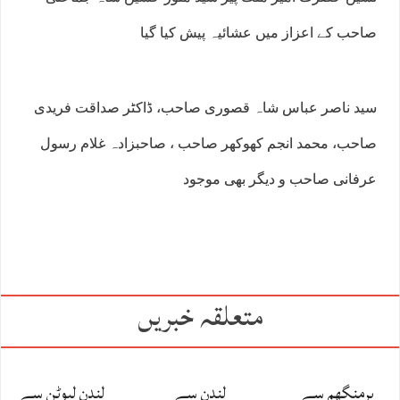
صاحب کے اعزاز میں عشائیہ پیش کیا گیا
سید ناصر عباس شاہ قصوری صاحب، ڈاکٹر صداقت فریدی
صاحب، محمد انجم کھوکھر صاحب ، صاحبزادہ غلام رسول
عرفانی صاحب و دیگر بھی موجود
متعلقہ خبریں
برمنگھم سے
لندن سے
لندن لیوٹن سے