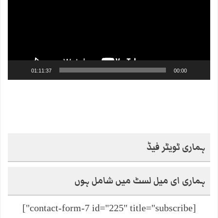
01:11:37
00:00
ہماری ٹویٹر فیڈ
ہماری ای میل لسٹ میں شامل ہوں
[contact-form-7 id="225" title="subscribe"]