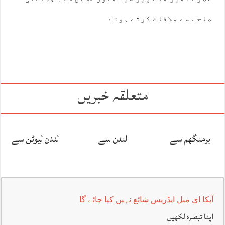
صاحب سے ملاقات کرتے ہوئے
متعلقہ خبریں
برمنگھم سے
لندن سے
لندن لیوٹن سے
آپکا ای میل ایڈریس شائع نہیں کیا جائے گا
اپنا تبصرہ لکھیں