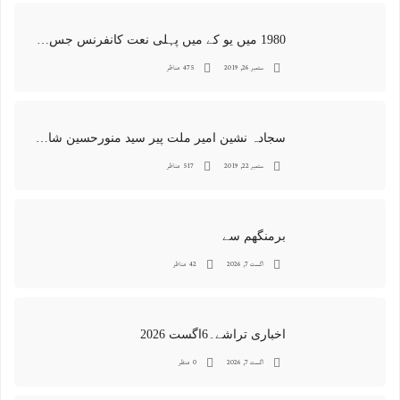
1980 میں یو کے میں پہلی نعت کانفرنس جس کا اہتمامِ سجادہ نشین و جانشین حضرت امیرِ ملت پیر سید منور حسین شاہ جماعتی صاحب نے کیا اور جس کی آپ نے صدارت بھی فرمائی
ستمبر 26, 2019
475 مناظر
سجادہ نشین امیر ملت پیر سید منورحسین شاہ جماعتی کی خصوصی تصاویر
ستمبر 22, 2019
517 مناظر
برمنگھم سے
اگست 7, 2026
42 مناظر
اخباری تراشے۔6اگست 2026
اگست 7, 2026
0 منظر