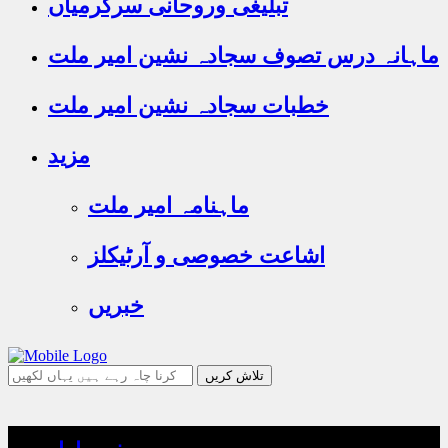
تبلیغی وروحانی سرگرمیاں
ماہانہ درس تصوف سجادہ نشین امیر ملت
خطبات سجادہ نشین امیر ملت
مزید
ماہنامہ امیر ملت
اشاعت خصوصی و آرٹیکلز
خبریں
جو
تلاش
کرنا
چاہ