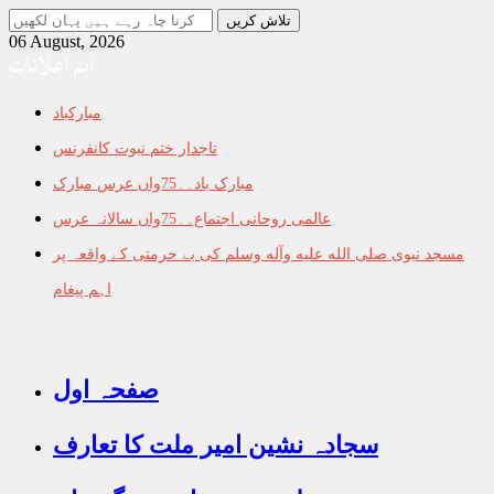
جو
تلاش
06 August, 2026
اہم اعلانات
کرنا
چاہ
رہے
مبارکباد
ہیں
یہاں
تاجدار ختم نبوت کانفرنس
لکھیں
مبارک باد۔۔75واں عرس مبارک
عالمی روحانی اجتماع۔۔75واں سالانہ عرس
مسجد نبوی صلى الله عليه وآله وسلم کی بے حرمتی کے واقعہ پر
اہم پیغام
صفحہ اول
سجادہ نشین امیر ملت کا تعارف