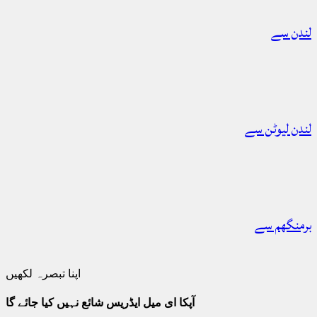
لندن سے
لندن لیوٹن سے
برمنگھم سے
اپنا تبصرہ لکھیں
آپکا ای میل ایڈریس شائع نہیں کیا جائے گا