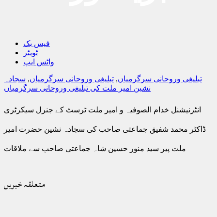
فیس بک
ٹویٹر
واٹس ایپ
تبلیغی وروحانی سرگرمیاں
,
تبلیغی وروحانی سرگرمیاں
,
سجادہ
نشین امیر ملت کی تبلیغی وروحانی سرگرمیاں
انٹرنیشنل خدام الصوفیہ و امیر ملت ٹرسٹ کے جنرل سیکرٹری
ڈاکٹر محمد شفیق جماعتی صاحب کی سجادہ نشین حضرت امیر
ملت پیر سید منور حسین شاہ جماعتی صاحب سے ملاقات
متعلقہ خبریں