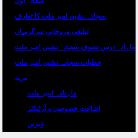
صفحہ اول
رہے
ہیں
یہاں
سجادہ نشین امیر ملت کا تعارف
لکھیں
تبلیغی وروحانی سرگرمیاں
ماہانہ درس تصوف سجادہ نشین امیر ملت
خطبات سجادہ نشین امیر ملت
مزید
ماہنامہ امیر ملت
اشاعت خصوصی و آرٹیکلز
خبریں