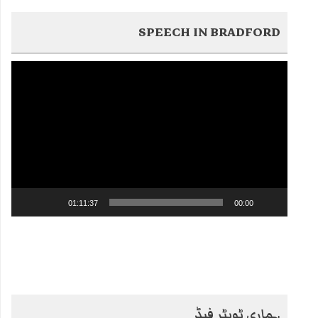
SPEECH IN BRADFORD
Video
Player
01:11:37
00:00
ہماری ٹویٹر فیڈ