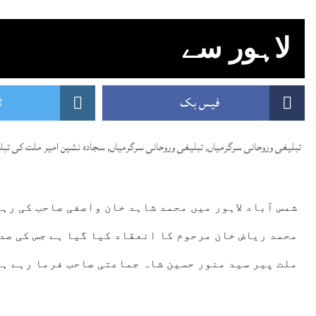
لاہور سے
فیس بک
ٹ
تبلیغی وروحانی سرگرمیاں
,
تبلیغی وروحانی سرگرمیاں
,
سجادہ نشین امیر ملت کی تبل
شمس آباد لاہور میں محمد شاہد خان واصفی صاحب کی رہ
محمد ریاض خان مرحوم کا انعقاد کیا گیا ہے جس کی صد
ملت پیر سید منور حسین شاہ جماعتی صاحب فرما رہے ہ