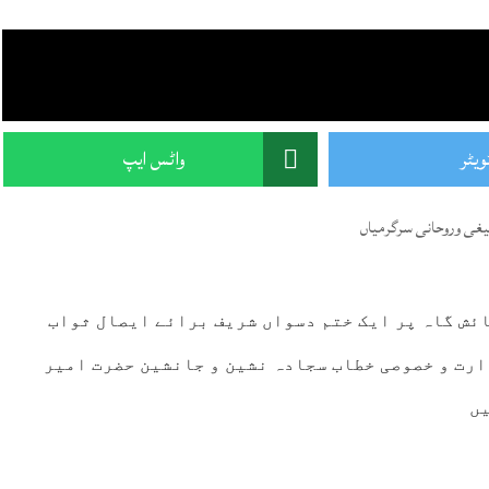
ویٹر
واٹس ایپ
یغی وروحانی سرگرمیاں
ائش گاہ پر ایک ختم دسواں شریف برائے ایصال ثواب
ارت و خصوصی خطاب سجادہ نشین و جانشین حضرت امیر
یں