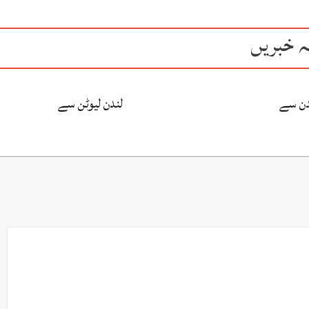
ہ خبریں
دن سے
لندن لیوٹن سے