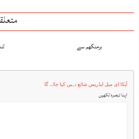
متعلق
برمنگھم سے
لن
آپکا ای میل ایڈریس شائع نہیں کیا جائے گا
اپنا تبصرہ لکھیں