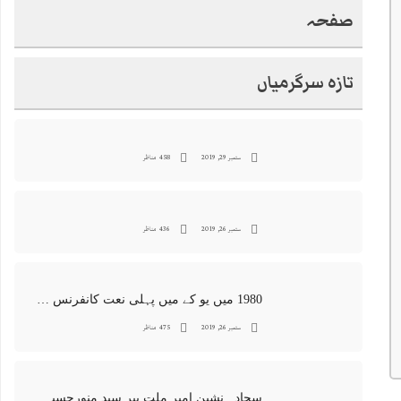
صفحہ
تازہ سرگرمیاں
ستمبر 29, 2019
458 مناظر
ستمبر 26, 2019
436 مناظر
1980 میں یو کے میں پہلی نعت کانفرنس جس کا اہتمامِ سجادہ نشین و جانشین حضرت امیرِ ملت پیر سید منور حسین شاہ جماعتی صاحب نے کیا اور جس کی آپ نے صدارت بھی فرمائی
ستمبر 26, 2019
475 مناظر
سجادہ نشین امیر ملت پیر سید منورحسین شاہ جماعتی کی خصوصی تصاویر