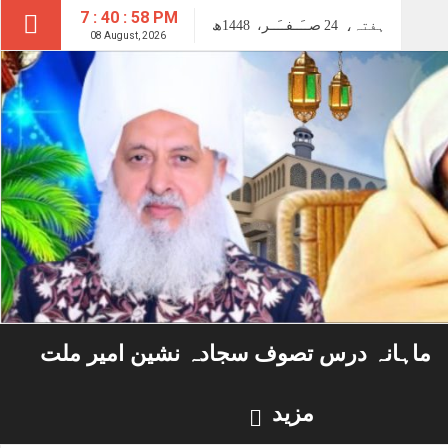
7 : 40 : 59 PM
ہفتہ،
24
صــَــفــَــر،
1448ھ
08 August, 2026
ماہانہ درس تصوف سجادہ نشین امیر ملت
مزید