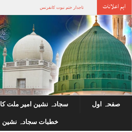
اہم اعلانات
تاجدار ختم نبوت کانفرنس
صفحہ اول
سجادہ نشین امیر ملت کا
خطبات سجادہ نشین ا