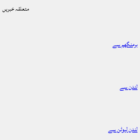
متعلقہ خبریں
برمنگھم سے
لندن سے
لندن لیوٹن سے