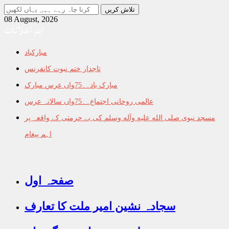
جو
تلاش
08 August, 2026
اہم اعلانات
کرنا
چاہ
رہے
مبارکباد
ہیں
یہاں
تاجدار ختم نبوت کانفرنس
لکھیں
مبارک باد۔۔75واں عرس مبارک
عالمی روحانی اجتماع۔۔75واں سالانہ عرس
مسجد نبوی صلى الله عليه وآله وسلم کی بے حرمتی کے واقعہ پر
اہم پیغام
صفحہ اول
سجادہ نشین امیر ملت کا تعارف