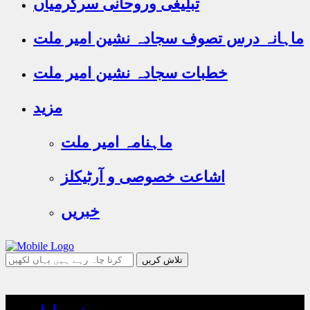
تبلیغی وروحانی سرگرمیاں
ماہانہ درس تصوف سجادہ نشین امیر ملت
خطبات سجادہ نشین امیر ملت
مزید
ماہنامہ امیر ملت
اشاعت خصوصی و آرٹیکلز
خبریں
جو
تلاش
کرنا
چاہ