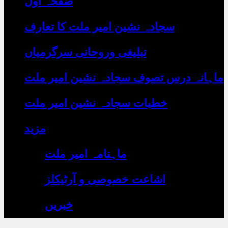
صفحہ اول
رہے
ہیں
یہاں
سجادہ نشین امیر ملت کا تعارف
لکھیں
تبلیغی وروحانی سرگرمیاں
ماہانہ درس تصوف سجادہ نشین امیر ملت
خطبات سجادہ نشین امیر ملت
مزید
ماہنامہ امیر ملت
اشاعت خصوصی و آرٹیکلز
خبریں