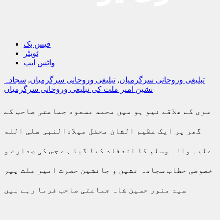
فیس بک
ٹویٹر
واٹس ایپ
تبلیغی وروحانی سرگرمیاں
,
تبلیغی وروحانی سرگرمیاں
,
سجادہ
نشین امیر ملت کی تبلیغی وروحانی سرگرمیاں
سری کے علاقے نیو ہو میں محمد مسعود جماعتی صاحب کے
گھر پر ایک عظیم الشان محفل میلادالنبی صلی الله
علیہ وآلہ وسلم کا انعقاد کیا گیا ہے جس کی صدارت و
خصوصی خطاب سجادہ نشین و جانشین حضرت امیر ملت پیر
سید منور حسین شاہ جماعتی صاحب فرما رہے ہیں