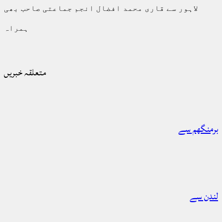
لاہور سے قاری محمد افضال انجم جماعتی صاحب بھی
ہمراہ
متعلقہ خبریں
برمنگھم سے
لندن سے