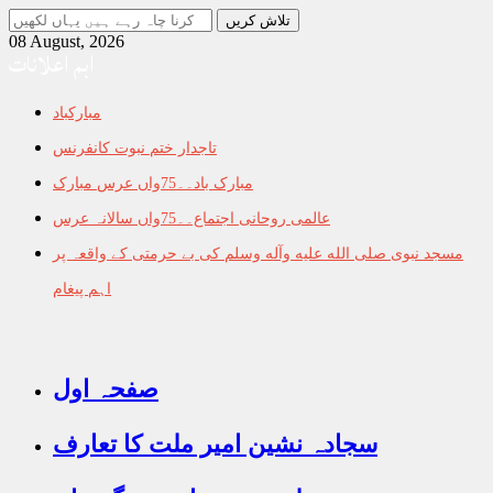
جو
تلاش
08 August, 2026
اہم اعلانات
کرنا
چاہ
رہے
مبارکباد
ہیں
یہاں
تاجدار ختم نبوت کانفرنس
لکھیں
مبارک باد۔۔75واں عرس مبارک
عالمی روحانی اجتماع۔۔75واں سالانہ عرس
مسجد نبوی صلى الله عليه وآله وسلم کی بے حرمتی کے واقعہ پر
اہم پیغام
صفحہ اول
سجادہ نشین امیر ملت کا تعارف