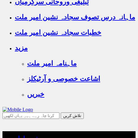
تبلیغی وروحانی سرگرمیاں
ماہانہ درس تصوف سجادہ نشین امیر ملت
خطبات سجادہ نشین امیر ملت
مزید
ماہنامہ امیر ملت
اشاعت خصوصی و آرٹیکلز
خبریں
جو
تلاش
کرنا
چاہ