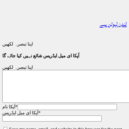
لندن لیوٹن سے
اپنا تبصرہ لکھیں
آپکا ای میل ایڈریس شائع نہیں کیا جائے گا
اپنا تبصرہ لکھیں
*
آپکا نام
*
آپکا ای میل ایڈریس