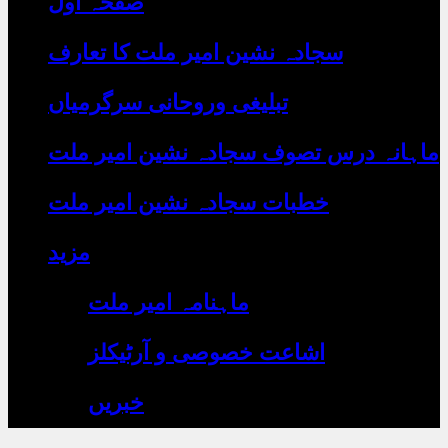
صفحہ اول
رہے
ہیں
یہاں
سجادہ نشین امیر ملت کا تعارف
لکھیں
تبلیغی وروحانی سرگرمیاں
ماہانہ درس تصوف سجادہ نشین امیر ملت
خطبات سجادہ نشین امیر ملت
مزید
ماہنامہ امیر ملت
اشاعت خصوصی و آرٹیکلز
خبریں