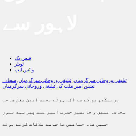
لاہور سے
فیس بک
ٹویٹر
واٹس ایپ
تبلیغی وروحانی سرگرمیاں
,
تبلیغی وروحانی سرگرمیاں
,
سجادہ
نشین امیر ملت کی تبلیغی وروحانی سرگرمیاں
برمنگھم یو کے سے آئے ہوئے محمد امین مغل صاحب
سجادہ نشین و جانشین حضرت امیر ملت پیر سید منور
حسین شاہ جماعتی صاحب سے ملاقات کرتے ہوئے