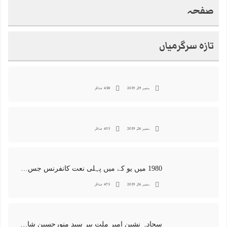
صفحہ
تازہ سرگرمیاں
ستمبر 29, 2019
458 مناظر
ستمبر 26, 2019
435 مناظر
1980 میں یو کے میں پہلی نعت کانفرنس جس کا اہتمامِ سجادہ نشین و جانشین حضرت امیرِ ملت پیر سید منور حسین شاہ جماعتی صاحب نے کیا اور جس کی آپ نے صدارت بھی فرمائی
ستمبر 26, 2019
475 مناظر
سجادہ نشین امیر ملت پیر سید منورحسین شاہ جماعتی کی خصوصی تصاویر