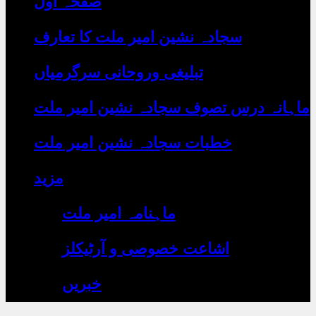
صفحہ اول
رہے
ہیں
یہاں
سجادہ نشین امیر ملت کا تعارف
لکھیں
تبلیغی وروحانی سرگرمیاں
ماہانہ درس تصوف سجادہ نشین امیر ملت
خطبات سجادہ نشین امیر ملت
مزید
ماہنامہ امیر ملت
اشاعت خصوصی و آرٹیکلز
خبریں