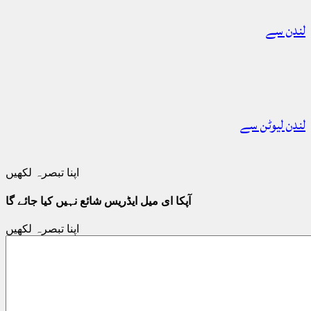
لندن سے
لندن لیوٹن سے
اپنا تبصرہ لکھیں
آپکا ای میل ایڈریس شائع نہیں کیا جائے گا
اپنا تبصرہ لکھیں