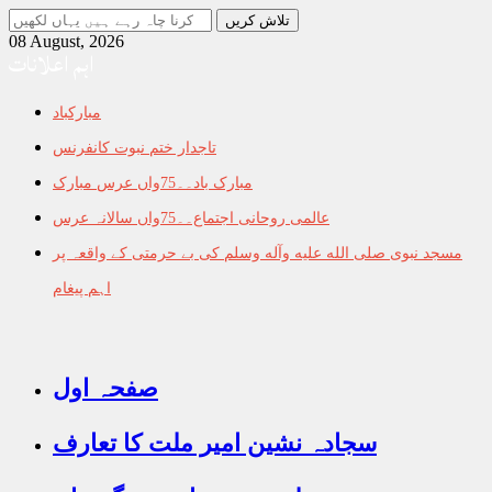
جو
تلاش
08 August, 2026
اہم اعلانات
کرنا
چاہ
رہے
مبارکباد
ہیں
یہاں
تاجدار ختم نبوت کانفرنس
لکھیں
مبارک باد۔۔75واں عرس مبارک
عالمی روحانی اجتماع۔۔75واں سالانہ عرس
مسجد نبوی صلى الله عليه وآله وسلم کی بے حرمتی کے واقعہ پر
اہم پیغام
صفحہ اول
سجادہ نشین امیر ملت کا تعارف