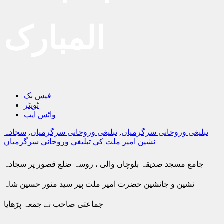
المبارک
فیس بک
ٹویٹر
واٹس ایپ
تبلیغی وروحانی سرگرمیاں
,
تبلیغی وروحانی سرگرمیاں
,
سجادہ
نشین امیر ملت کی تبلیغی وروحانی سرگرمیاں
جامع مسجد صدیقہ بلوچاں والی ، روسہ ضلع قصور پر سجادہ
نشین و جانشین حضرت امیر ملت پیر سید منور حسین شاہ
جماعتی صاحب نے جمعہ پڑھایا