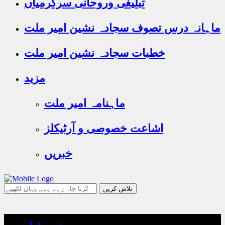
تبلیغی وروحانی سرگرمیاں
ماہانہ درس تصوف سجادہ نشین امیر ملت
خطبات سجادہ نشین امیر ملت
مزید
ماہنامہ امیر ملت
اشاعت خصوصی و آرٹیکلز
خبریں
جو
تلاش
کرنا
چاہ