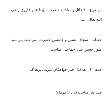
موضوع ۔ فضائل و مناقب حضرت سیّدنا عمر فاروق رضی
الله تعالیٰ عنہ
خطاب۔ سجادہ نشین و جانشین حضرت امیر ملت پیر سید
منور حسین شاہ جماعتی صاحب
جمعہ کے بعد ایک ختم خواجگان شریف پڑھا گیا
قبلہ پیر صاحب نے دعا فرمائ