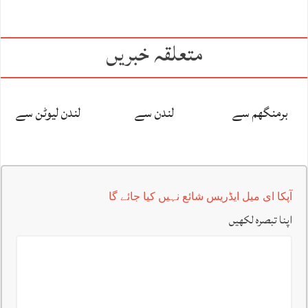
متعلقہ خبریں
برمنگھم سے
لندن سے
لندن لیوٹن سے
آپکا ای میل ایڈریس شائع نہیں کیا جائے گا
اپنا تبصرہ لکھیں