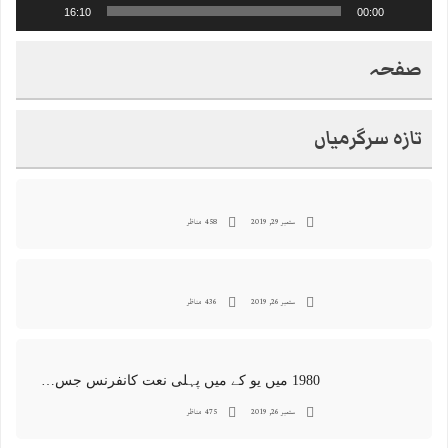
16:10
00:00
صفحہ
تازہ سرگرمیاں
ستمبر 29, 2019
458 مناظر
ستمبر 26, 2019
436 مناظر
1980 میں یو کے میں پہلی نعت کانفرنس جس کا اہتمامِ سجادہ نشین و جانشین حضرت امیرِ ملت پیر سید منور حسین شاہ جماعتی صاحب نے کیا اور جس کی آپ نے صدارت بھی فرمائی
ستمبر 26, 2019
475 مناظر