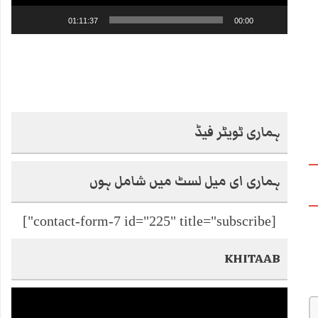
01:11:37
00:00
ہماری ٹویٹر فیڈ
ہماری ای میل لسٹ میں شامل ہوں
[contact-form-7 id="225" title="subscribe"]
KHITAAB
Video
Player