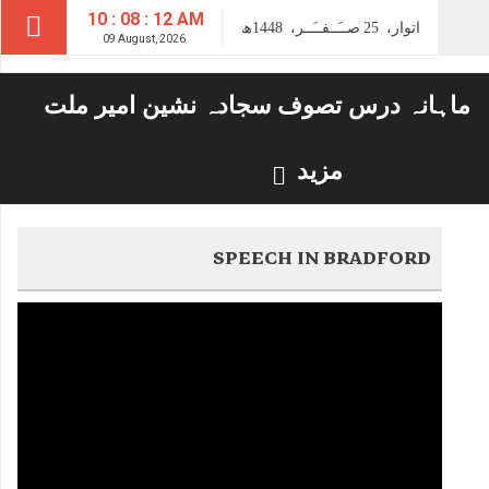
10 : 08 : 13 AM
اتوار،
25
صــَــفــَــر،
1448ھ
09 August, 2026
ماہانہ درس تصوف سجادہ نشین امیر ملت
مزید
SPEECH IN BRADFORD
Video
Player