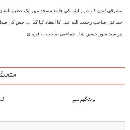
مشرقی لندن کے شہر لیٹن کی جامع مسجد میں ایک عظیم الشان
جماعتی صاحب رحمت الله علیہ کا انعقاد کیا گیا ہے جس کی 
پیر سید منور حسین شاہ جماعتی صاحب نے فرمائ
متعلق
برمنگھم سے
لن