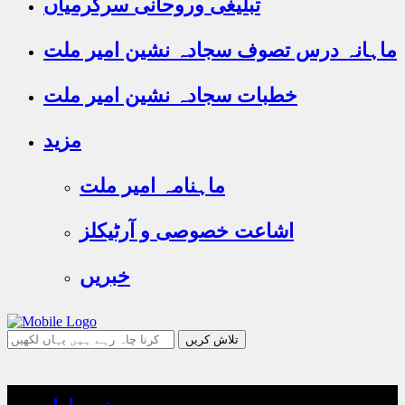
تبلیغی وروحانی سرگرمیاں
ماہانہ درس تصوف سجادہ نشین امیر ملت
خطبات سجادہ نشین امیر ملت
مزید
ماہنامہ امیر ملت
اشاعت خصوصی و آرٹیکلز
خبریں
جو
تلاش
کرنا
چاہ