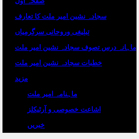
صفحہ اول
رہے
ہیں
یہاں
سجادہ نشین امیر ملت کا تعارف
لکھیں
تبلیغی وروحانی سرگرمیاں
ماہانہ درس تصوف سجادہ نشین امیر ملت
خطبات سجادہ نشین امیر ملت
مزید
ماہنامہ امیر ملت
اشاعت خصوصی و آرٹیکلز
خبریں