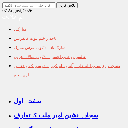
جو
تلاش
07 August, 2026
اہم اعلانات
کرنا
چاہ
رہے
مبارکباد
ہیں
یہاں
تاجدار ختم نبوت کانفرنس
لکھیں
مبارک باد۔۔75واں عرس مبارک
عالمی روحانی اجتماع۔۔75واں سالانہ عرس
مسجد نبوی صلى الله عليه وآله وسلم کی بے حرمتی کے واقعہ پر
اہم پیغام
صفحہ اول
سجادہ نشین امیر ملت کا تعارف