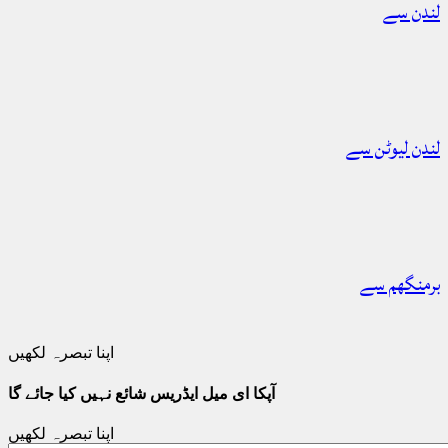
لندن سے
لندن لیوٹن سے
برمنگھم سے
اپنا تبصرہ لکھیں
آپکا ای میل ایڈریس شائع نہیں کیا جائے گا
اپنا تبصرہ لکھیں