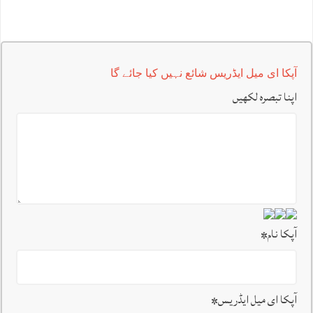
آپکا ای میل ایڈریس شائع نہیں کیا جائے گا
اپنا تبصرہ لکھیں
آپکا نام
*
آپکا ای میل ایڈریس
*