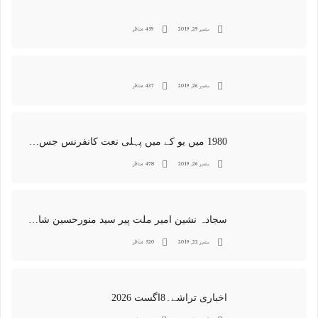
ستمبر 29, 2019
459 مناظر
ستمبر 26, 2019
437 مناظر
1980 میں یو کے میں پہلی نعت کانفرنس جس کا اہتمامِ سجادہ نشین و جانشین حضرت امیرِ ملت پیر سید منور حسین شاہ جماعتی صاحب نے کیا اور جس کی آپ نے صدارت بھی فرمائی
ستمبر 26, 2019
478 مناظر
سجادہ نشین امیر ملت پیر سید منورحسین شاہ جماعتی کی خصوصی تصاویر
ستمبر 22, 2019
520 مناظر
اخباری تراشے۔8اگست 2026