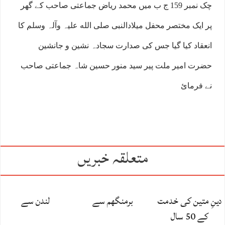
چک نمبر 159 ج ب میں محمد ریاض جماعتی صاحب کے گھر
پر ایک مختصر محفل میلادالنبی صلی الله علیہ وآلہ وسلم کا
انعقاد کیا گیا جس کی صدارت سجادہ نشین و جانشین
حضرت امیر ملت پیر سید منور حسین شاہ جماعتی صاحب
نے فرمائ
متعلقہ خبریں
دینِ متین کی خدمت
برمنگھم سے
لندن سے
کے 50 سال