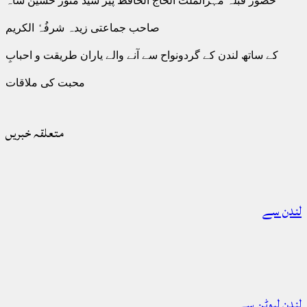
حضور قبلہ مہرالملت الحاج الحافظ پیر سید منور حسین شاہ
صاحب جماعتی زیدہ شرفُہٗ الکریم
کے ساتھ لندن کے گردونواح سے آنے والے یاران طریقت و احبابِ
محبت کی ملاقات
متعلقہ خبریں
لندن سے
لندن لیوٹن سے