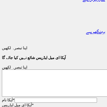
برمنگھم سے
اپنا تبصرہ لکھیں
آپکا ای میل ایڈریس شائع نہیں کیا جائے گا
اپنا تبصرہ لکھیں
*
آپکا نام
*
آپکا ای میل ایڈریس