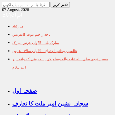
جو
تلاش
07 August, 2026
اہم اعلانات
کرنا
چاہ
رہے
مبارکباد
ہیں
یہاں
تاجدار ختم نبوت کانفرنس
لکھیں
مبارک باد۔۔75واں عرس مبارک
عالمی روحانی اجتماع۔۔75واں سالانہ عرس
مسجد نبوی صلى الله عليه وآله وسلم کی بے حرمتی کے واقعہ پر
اہم پیغام
صفحہ اول
سجادہ نشین امیر ملت کا تعارف