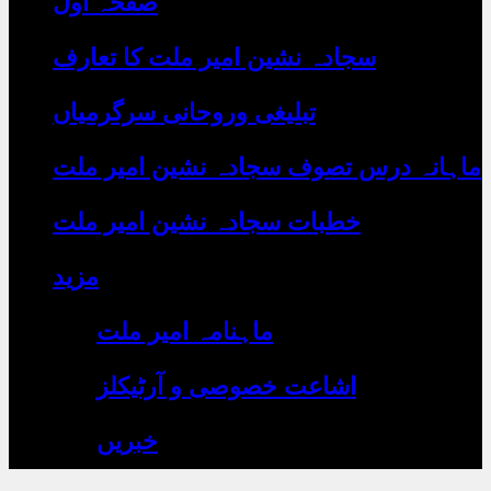
صفحہ اول
رہے
ہیں
یہاں
سجادہ نشین امیر ملت کا تعارف
لکھیں
تبلیغی وروحانی سرگرمیاں
ماہانہ درس تصوف سجادہ نشین امیر ملت
خطبات سجادہ نشین امیر ملت
مزید
ماہنامہ امیر ملت
اشاعت خصوصی و آرٹیکلز
خبریں