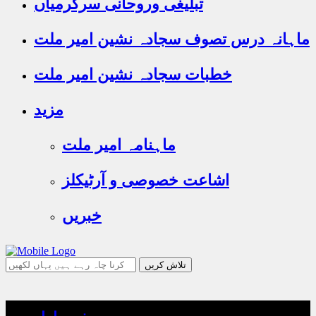
تبلیغی وروحانی سرگرمیاں
ماہانہ درس تصوف سجادہ نشین امیر ملت
خطبات سجادہ نشین امیر ملت
مزید
ماہنامہ امیر ملت
اشاعت خصوصی و آرٹیکلز
خبریں
جو
تلاش
کرنا
چاہ