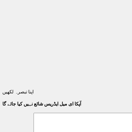
اپنا تبصرہ لکھیں
آپکا ای میل ایڈریس شائع نہیں کیا جائے گا