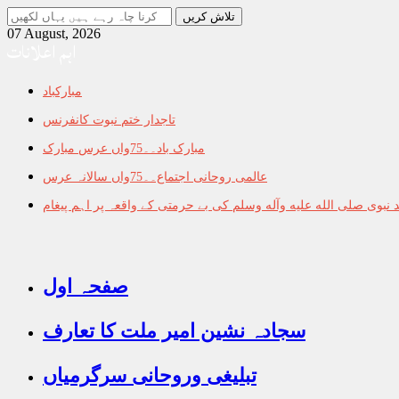
جو
تلاش
07 August, 2026
اہم اعلانات
کرنا
چاہ
رہے
مبارکباد
ہیں
یہاں
تاجدار ختم نبوت کانفرنس
لکھیں
مبارک باد۔۔75واں عرس مبارک
عالمی روحانی اجتماع۔۔75واں سالانہ عرس
نبوی صلى الله عليه وآله وسلم کی بے حرمتی کے واقعہ پر اہم پیغام
صفحہ اول
سجادہ نشین امیر ملت کا تعارف
تبلیغی وروحانی سرگرمیاں