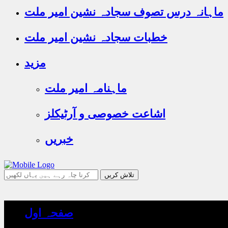
ماہانہ درس تصوف سجادہ نشین امیر ملت
خطبات سجادہ نشین امیر ملت
مزید
ماہنامہ امیر ملت
اشاعت خصوصی و آرٹیکلز
خبریں
جو
تلاش
کرنا
چاہ
صفحہ اول
رہے
ہیں