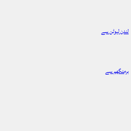
لندن لیوٹن سے
برمنگھم سے