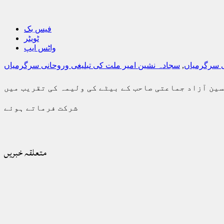
فیس بک
ٹویٹر
واٹس ایپ
ی سرگرمیاں
,
سجادہ نشین امیر ملت کی تبلیغی وروحانی سرگرمیاں
سین آزاد جماعتی صاحب کے بیٹے کی ولیمہ کی تقریب میں
شرکت فرماتے ہوئے
متعلقہ خبریں