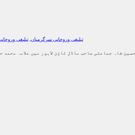
تبلیغی وروحانی سرگرمیاں
,
تبلیغی وروحان
سین شاہ جماعتی صاحب ماڈل ٹاؤن لاہور میں علامہ محمد ح