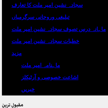
یہاں
سجادہ نشین امیر ملت کا تعارف
لکھیں
تبلیغی وروحانی سرگرمیاں
ماہانہ درس تصوف سجادہ نشین امیر ملت
خطبات سجادہ نشین امیر ملت
مزید
ماہنامہ امیر ملت
اشاعت خصوصی و آرٹیکلز
خبریں
مقبول ترین