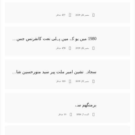
ستمبر 26, 2019
437 مناظر
1980 میں یو کے میں پہلی نعت کانفرنس جس کا اہتمامِ سجادہ نشین و جانشین حضرت امیرِ ملت پیر سید منور حسین شاہ جماعتی صاحب نے کیا اور جس کی آپ نے صدارت بھی فرمائی
ستمبر 26, 2019
478 مناظر
سجادہ نشین امیر ملت پیر سید منورحسین شاہ جماعتی کی خصوصی تصاویر
ستمبر 22, 2019
520 مناظر
برمنگھم سے
اگست 7, 2026
51 مناظر