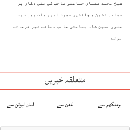
شیخ محمد عثمان جماعتی صاحب کی نئی دکان پر
سجادہ نشین و جانشین حضرت امیر ملت پیر سید
منور حسین شاہ جماعتی صاحب دعائے خیر فرماتے
ہوئے
متعلقہ خبریں
برمنگھم سے
لندن سے
لندن لیوٹن سے