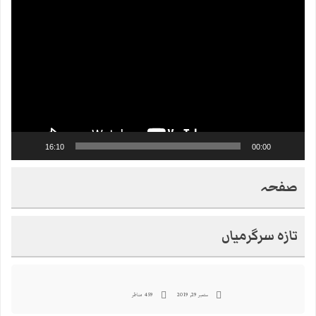
Player
16:10
00:00
صفحہ
تازہ سرگرمیاں
ستمبر 29, 2019
459 مناظر