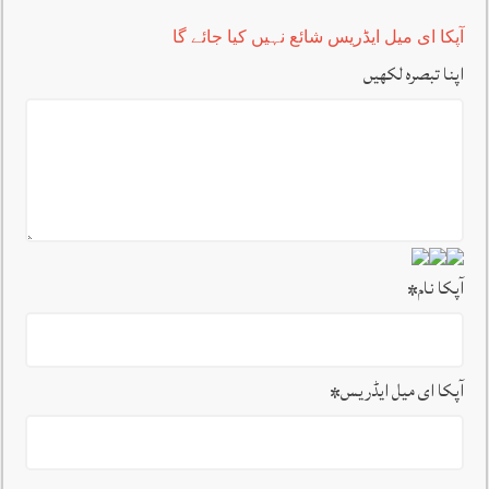
آپکا ای میل ایڈریس شائع نہیں کیا جائے گا
اپنا تبصرہ لکھیں
آپکا نام
*
آپکا ای میل ایڈریس
*