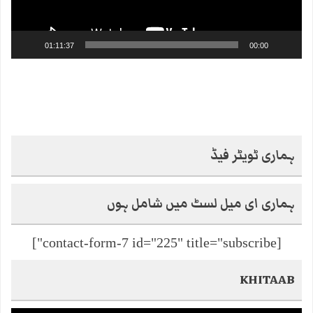
01:11:37
00:00
ہماری ٹویٹر فیڈ
ہماری ای میل لسٹ میں شامل ہوں
[contact-form-7 id="225" title="subscribe"]
KHITAAB
Video