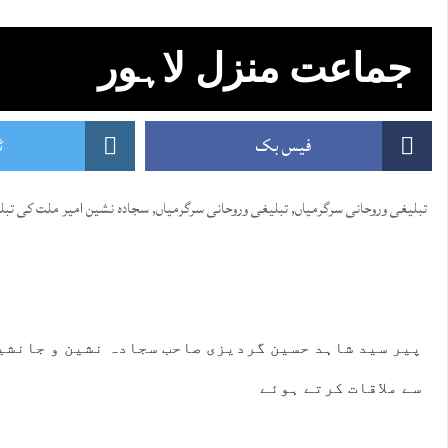
جماعت منزل لاہور
فیس بک
ٹ
تبلیغی وروحانی سرگرمیاں
,
تبلیغی وروحانی سرگرمیاں
,
سجادہ نشین امیر ملت کی تبل
پیر سید شاہد حسین گردیزی صاحب سجادہ نشین و جانشی
سے ملاقات کرتے ہوئے