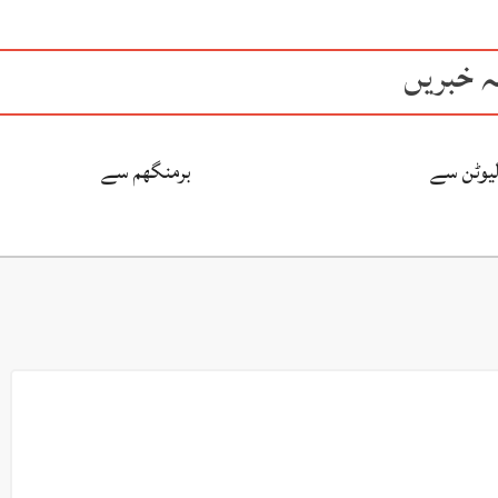
ہ خبریں
لیوٹن سے
برمنگھم سے