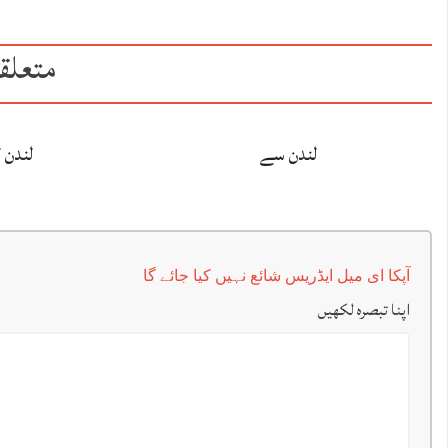
متعلق
لندن سے
لندن 
آپکا ای میل ایڈریس شائع نہیں کیا جائے گا
اپنا تبصرہ لکھیں