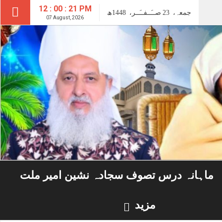
12 : 00 : 22 PM
جمعہ،
23
صــَــفــَــر،
1448ھ
07 August, 2026
ماہانہ درس تصوف سجادہ نشین امیر ملت
مزید