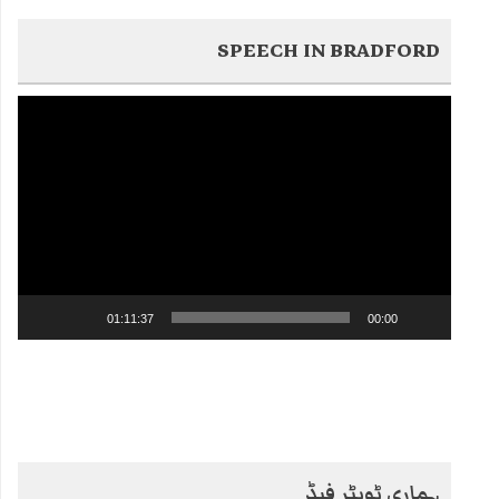
SPEECH IN BRADFORD
Video
Player
01:11:37
00:00
ہماری ٹویٹر فیڈ