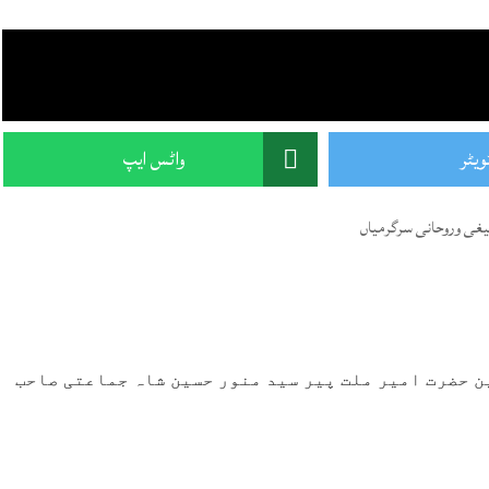
ویٹر
واٹس ایپ
یغی وروحانی سرگرمیاں
ن حضرت امیر ملت پیر سید منور حسین شاہ جماعتی صاحب