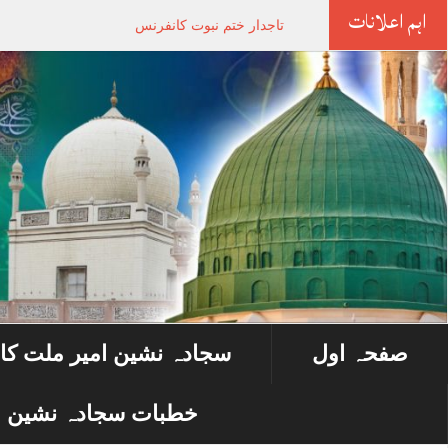
اہم اعلانات
تاجدار ختم نبوت کانفرنس
صفحہ اول
سجادہ نشین امیر ملت کا
خطبات سجادہ نشین ا