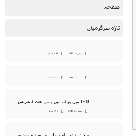
صفحہ
تازہ سرگرمیاں
ستمبر 29, 2019
458 مناظر
ستمبر 26, 2019
435 مناظر
1980 میں یو کے میں پہلی نعت کانفرنس جس کا اہتمامِ سجادہ نشین و جانشین حضرت امیرِ ملت پیر سید منور حسین شاہ جماعتی صاحب نے کیا اور جس کی آپ نے صدارت بھی فرمائی
ستمبر 26, 2019
475 مناظر
سجادہ نشین امیر ملت پیر سید منورحسین شاہ جماعتی کی خصوصی تصاویر