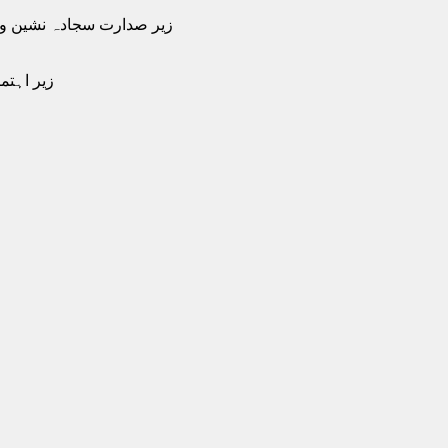
زیر صدارت سجادہ نشین و
زیر اہتم