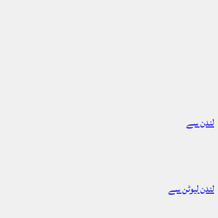
لندن سے
لندن لیوٹن سے