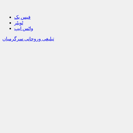
فیس بک
ٹویٹر
واٹس ایپ
تبلیغی وروحانی سرگرمیاں