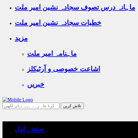
ماہانہ درس تصوف سجادہ نشین امیر ملت
خطبات سجادہ نشین امیر ملت
مزید
ماہنامہ امیر ملت
اشاعت خصوصی و آرٹیکلز
خبریں
جو
تلاش
کرنا
چاہ
صفحہ اول
رہے
ہیں