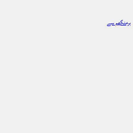
برمنگھم سے