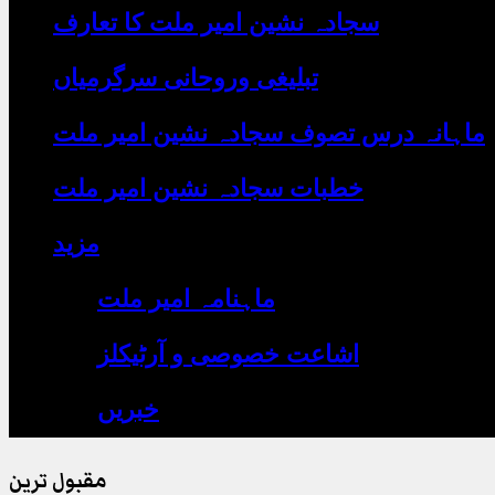
یہاں
سجادہ نشین امیر ملت کا تعارف
لکھیں
تبلیغی وروحانی سرگرمیاں
ماہانہ درس تصوف سجادہ نشین امیر ملت
خطبات سجادہ نشین امیر ملت
مزید
ماہنامہ امیر ملت
اشاعت خصوصی و آرٹیکلز
خبریں
مقبول ترین