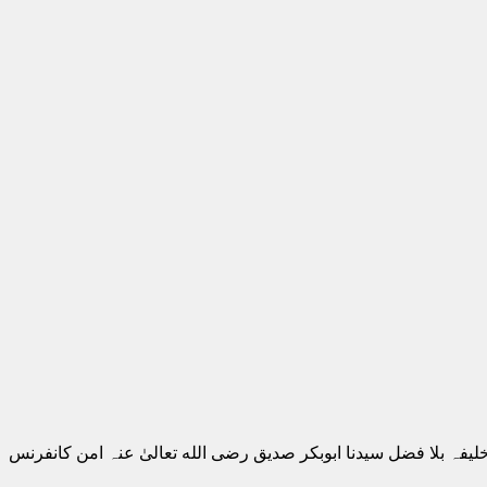
یفہ بلا فضل سیدنا ابوبکر صدیق رضی الله تعالیٰ عنہ امن کانفرنس