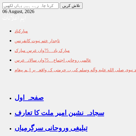
جو
تلاش
06 August, 2026
اہم اعلانات
کرنا
چاہ
رہے
مبارکباد
ہیں
یہاں
تاجدار ختم نبوت کانفرنس
لکھیں
مبارک باد۔۔75واں عرس مبارک
عالمی روحانی اجتماع۔۔75واں سالانہ عرس
نبوی صلى الله عليه وآله وسلم کی بے حرمتی کے واقعہ پر اہم پیغام
صفحہ اول
سجادہ نشین امیر ملت کا تعارف
تبلیغی وروحانی سرگرمیاں