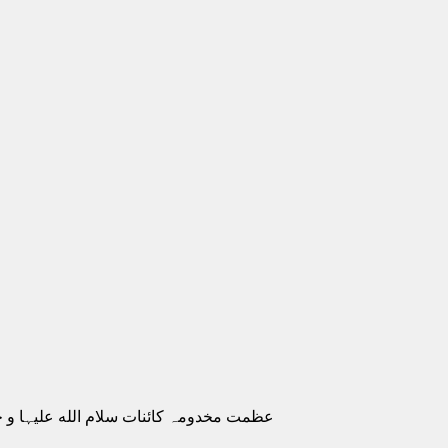
عظمت مخدومہ کائنات سلام الله علیہا و خل