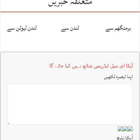
متعلقہ خبریں
برمنگھم سے
لندن سے
لندن لیوٹن سے
آپکا ای میل ایڈریس شائع نہیں کیا جائے گا
اپنا تبصرہ لکھیں
آپکا نام
*