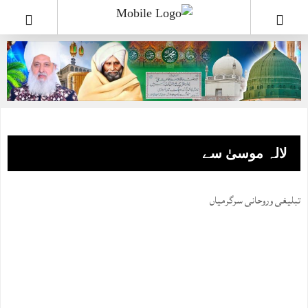
لالہ موسیٰ سے
تبلیغی وروحانی سرگرمیاں