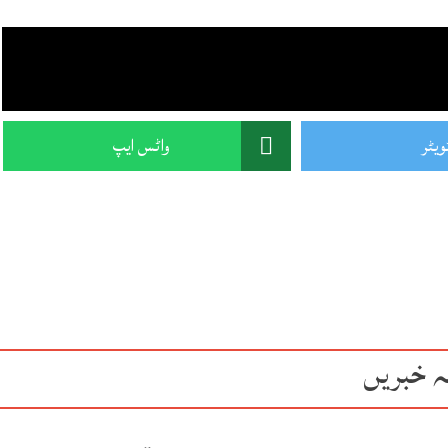
ویٹر
واٹس ایپ
ہ خبریں