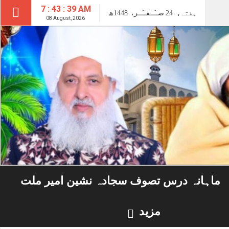
7 : 43 : 40 AM
ہفتہ،
24
صــَــفــَــر،
1448ھ
08 August, 2026
ماہانہ درس تصوف سجادہ نشین امیر ملت
مزید