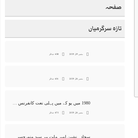
صفحہ
تازہ سرگرمیاں
ستمبر 29, 2019
458 مناظر
ستمبر 26, 2019
436 مناظر
1980 میں یو کے میں پہلی نعت کانفرنس جس کا اہتمامِ سجادہ نشین و جانشین حضرت امیرِ ملت پیر سید منور حسین شاہ جماعتی صاحب نے کیا اور جس کی آپ نے صدارت بھی فرمائی
ستمبر 26, 2019
475 مناظر
سجادہ نشین امیر ملت پیر سید منورحسین شاہ جماعتی کی خصوصی تصاویر