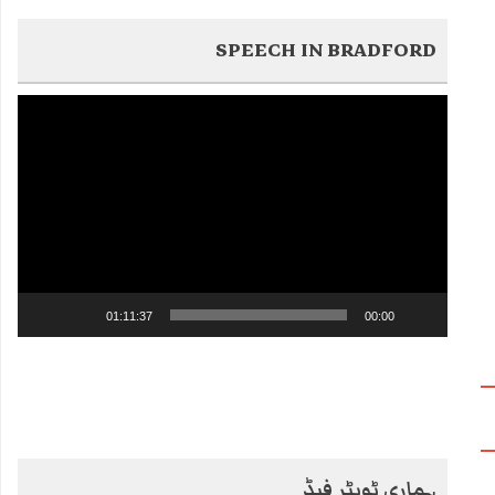
SPEECH IN BRADFORD
Video
Player
01:11:37
00:00
ہماری ٹویٹر فیڈ