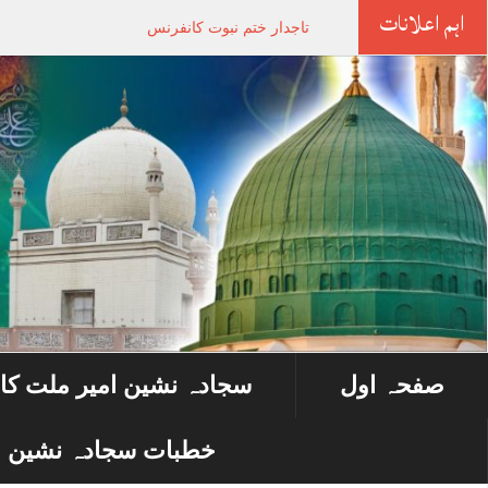
اہم اعلانات
تاجدار ختم نبوت کانفرنس
صفحہ اول
سجادہ نشین امیر ملت کا
خطبات سجادہ نشین ا