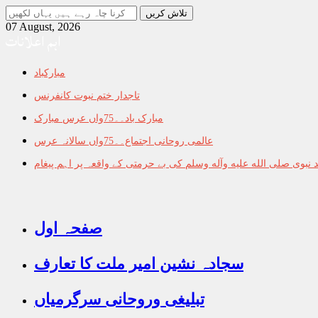
جو
تلاش
07 August, 2026
اہم اعلانات
کرنا
چاہ
رہے
مبارکباد
ہیں
یہاں
تاجدار ختم نبوت کانفرنس
لکھیں
مبارک باد۔۔75واں عرس مبارک
عالمی روحانی اجتماع۔۔75واں سالانہ عرس
نبوی صلى الله عليه وآله وسلم کی بے حرمتی کے واقعہ پر اہم پیغام
صفحہ اول
سجادہ نشین امیر ملت کا تعارف
تبلیغی وروحانی سرگرمیاں