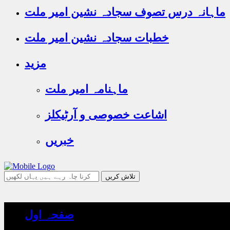
ماہانہ درس تصوف سجادہ نشین امیر ملت
خطبات سجادہ نشین امیر ملت
مزید
ماہنامہ امیر ملت
اشاعت خصوصی و آرٹیکلز
خبریں
جو
تلاش
کرنا
چاہ
صفحہ اول
رہے
ہیں