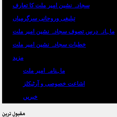
یہاں
سجادہ نشین امیر ملت کا تعارف
لکھیں
تبلیغی وروحانی سرگرمیاں
ماہانہ درس تصوف سجادہ نشین امیر ملت
خطبات سجادہ نشین امیر ملت
مزید
ماہنامہ امیر ملت
اشاعت خصوصی و آرٹیکلز
خبریں
مقبول ترین