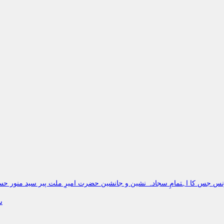
کانفرنس جس کا اہتمامِ سجادہ نشین و جانشین حضرت امیرِ ملت پیر سید منو
س