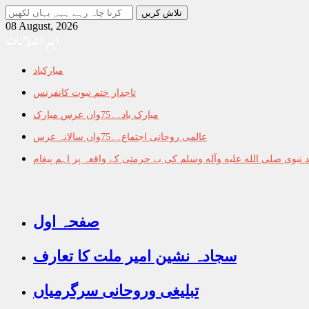
جو
تلاش
08 August, 2026
اہم اعلانات
کرنا
چاہ
رہے
مبارکباد
ہیں
یہاں
تاجدار ختم نبوت کانفرنس
لکھیں
مبارک باد۔۔75واں عرس مبارک
عالمی روحانی اجتماع۔۔75واں سالانہ عرس
نبوی صلى الله عليه وآله وسلم کی بے حرمتی کے واقعہ پر اہم پیغام
صفحہ اول
سجادہ نشین امیر ملت کا تعارف
تبلیغی وروحانی سرگرمیاں