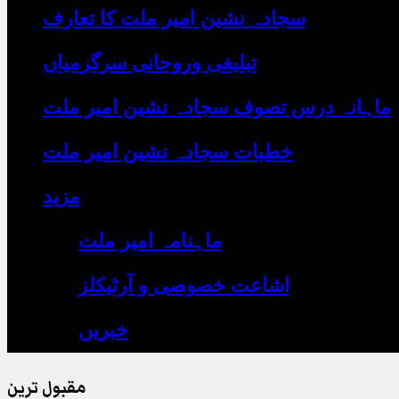
یہاں
سجادہ نشین امیر ملت کا تعارف
لکھیں
تبلیغی وروحانی سرگرمیاں
ماہانہ درس تصوف سجادہ نشین امیر ملت
خطبات سجادہ نشین امیر ملت
مزید
ماہنامہ امیر ملت
اشاعت خصوصی و آرٹیکلز
خبریں
مقبول ترین