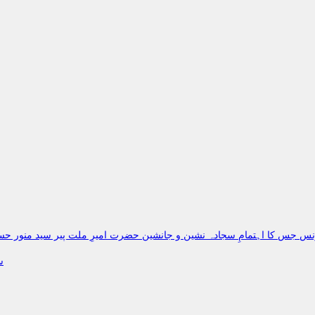
کانفرنس جس کا اہتمامِ سجادہ نشین و جانشین حضرت امیرِ ملت پیر سید منو
س