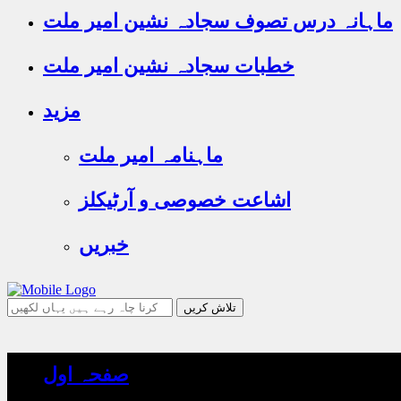
ماہانہ درس تصوف سجادہ نشین امیر ملت
خطبات سجادہ نشین امیر ملت
مزید
ماہنامہ امیر ملت
اشاعت خصوصی و آرٹیکلز
خبریں
جو
تلاش
کرنا
چاہ
صفحہ اول
رہے
ہیں