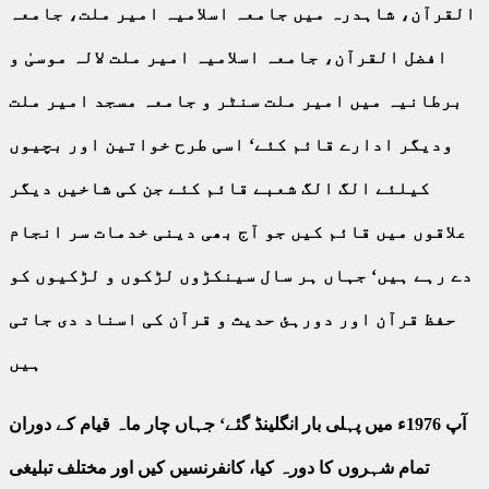
القرآن، شاہدرہ میں جامعہ اسلامیہ امیر ملت، جامعہ
افضل القرآن، جامعہ اسلامیہ امیر ملت لالہ موسیٰ و
برطانیہ میں امیر ملت سنٹر و جامعہ مسجد امیر ملت
ودیگر ادارے قائم کئے‘ اسی طرح خواتین اور بچیوں
کیلئے الگ الگ شعبے قائم کئے جن کی شاخیں دیگر
علاقوں میں قائم کیں جو آج بھی دینی خدمات سر انجام
دے رہے ہیں‘ جہاں ہر سال سینکڑوں لڑکوں و لڑکیوں کو
حفظ قرآن اور دورہئ حدیث و قرآن کی اسناد دی جاتی
ہیں
آپ 1976ء میں پہلی بار انگلینڈ گئے‘ جہاں چار ماہ قیام کے دوران
تمام شہروں کا دورہ کیا، کانفرنسیں کیں اور مختلف تبلیغی