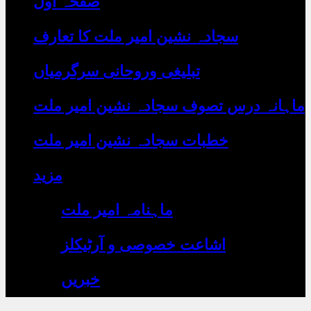
صفحہ اول
رہے
ہیں
یہاں
سجادہ نشین امیر ملت کا تعارف
لکھیں
تبلیغی وروحانی سرگرمیاں
ماہانہ درس تصوف سجادہ نشین امیر ملت
خطبات سجادہ نشین امیر ملت
مزید
ماہنامہ امیر ملت
اشاعت خصوصی و آرٹیکلز
خبریں