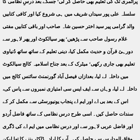
پرائمری تک کی تعلیم بھی حاصل کر لی‘ جسکے بعد درسِ نظامی کا
سلسلہ علی پور سیداں شریف میں ہی شروع کیا اور کافی کتابیں
والد گرامی پیر سید اختر حسین شاہ صاحب اور باقی کتابیں مفتی
غلام رسول صاحب سے پڑھیں‘ پھر سیالکوٹ اور پھر لاہور سے
دورہئ قرآن و حدیث مکمل کیا، دینی تعلیم کے ساتھ ساتھ دُنیاوی
تعلیم بھی جاری رکھی‘ میٹرک کے بعد جناح اسلامیہ کالج سیالکوٹ
میں داخلہ لے لیا، بعدازاں فیصل آباد گورنمنٹ سائنس کالج میں
داخلہ لے لیا، وہاں سے ایف ایس سی امتیازی نمبروں سے پاس کی،
اس کے بعد بی اے اور ایم اے پنجاب یونیورسٹی سے مکمل کر کے
سندات حاصل کیں۔ اسی طرح درس نظامی کے ساتھ فاضل اُردو
اور فاضل عربی لاہور سے اور درس نظامی میں ایم اے کی ڈگری
وفاق المدارس سے حاصل کی۔ آپ کا ارادہ ڈاکٹر بننے کا تھا لیکن