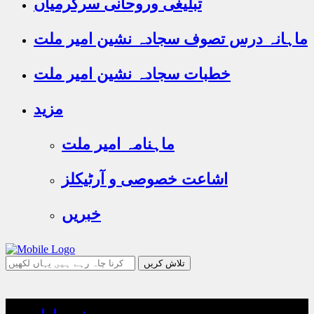
تبلیغی وروحانی سرگرمیاں
ماہانہ درس تصوف سجادہ نشین امیر ملت
خطبات سجادہ نشین امیر ملت
مزید
ماہنامہ امیر ملت
اشاعت خصوصی و آرٹیکلز
خبریں
جو
تلاش
کرنا
چاہ