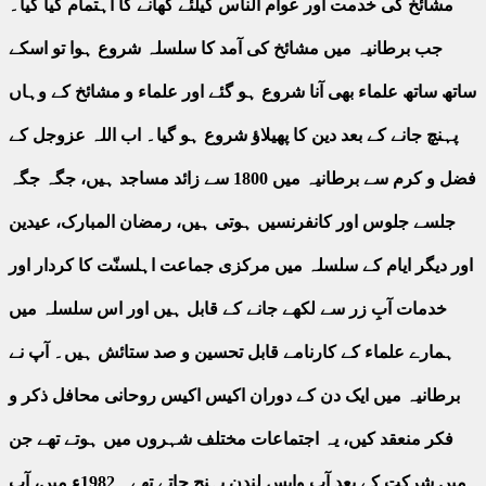
مشائخ کی خدمت اور عوام الناس کیلئے کھانے کا اہتمام کیا گیا۔
جب برطانیہ میں مشائخ کی آمد کا سلسلہ شروع ہوا تو اسکے
ساتھ ساتھ علماء بھی آنا شروع ہو گئے اور علماء و مشائخ کے وہاں
پہنچ جانے کے بعد دین کا پھیلاؤ شروع ہو گیا۔ اب اللہ عزوجل کے
فضل و کرم سے برطانیہ میں 1800 سے زائد مساجد ہیں، جگہ جگہ
جلسے جلوس اور کانفرنسیں ہوتی ہیں، رمضان المبارک، عیدین
اور دیگر ایام کے سلسلہ میں مرکزی جماعت اہلسنّت کا کردار اور
خدمات آبِ زر سے لکھے جانے کے قابل ہیں اور اس سلسلہ میں
ہمارے علماء کے کارنامے قابل تحسین و صد ستائش ہیں۔ آپ نے
برطانیہ میں ایک دن کے دوران اکیس اکیس روحانی محافل ذکر و
فکر منعقد کیں، یہ اجتماعات مختلف شہروں میں ہوتے تھے جن
میں شرکت کے بعد آپ واپس لندن پہنچ جاتے تھے۔ 1982ء میں، آپ