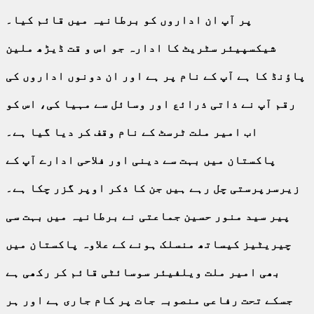
پر آپ ان اداروں کو برطانیہ میں قائم کیا۔
شیکسپیئر سٹریٹ کا ادارہ جو اس و قت ڈیڑھ ملین
پاؤنڈ کا ہے آپ کے نام پر ہے اور ان دونوں اداروں کی
رقم آپ نے ذاتی ذرائع اور وسائل سے مہیا کی، اس کو
اب امیر ملت ٹرسٹ کے نام وقف کر دیا گیا ہے۔
پاکستان میں بہت سے دینی اور فلاحی ادارے آپ کے
زیرسرپرستی چل رہے ہیں جن کا ذکر اوپر گزر چکا ہے۔
پیر سید منور حسین جماعتی نے برطانیہ میں بہت سی
چیریٹیز کیساتھ منسلک ہونے کے علاوہ پاکستان میں
بھی امیر ملت ویلفیئر سوسائٹی قائم کر رکھی ہے
جسکے تحت رفاعی منصوبہ جات پر کام جاری ہے اور ہر