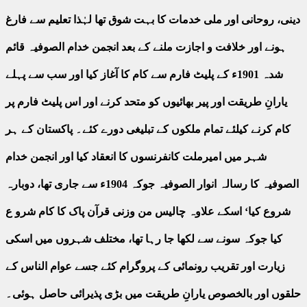
دینی، روحانی اور ملی خدمات کا بہت شوق تھا لہٰذا تعلیم سے فارغ
ہونے اور خلافت و اجازت ملنے کے بعد انجمن خدام الصوفیہ قائم
شدہ 1901ء کے پلیٹ فارم سے کام کا آغاز کیا اور سب سے پہلے
یارانِ طریقت اور پیر بھائیوں کو متحد کرنے اور اس پلیٹ فارم پر
کام کرنے کیلئے تمام ملکوں کے تبلیغی دورے کئے۔ پاکستان کے ہر
شہر میں امیرملت کانفرنسوں کا انعقاد کیا اور انجمن خدام
الصوفیہ کا رسالہ انوار الصوفیہ جوکہ 1904ء سے جاری تھا، دوبارہ
شروع کیا‘ اسکے علاوہ چالیس من وزنی قرآن پاک کا کام شرو ع
کیا جوکہ سونے سے لکھا جا رہا تھا، مختلف شہروں میں اسکی
زیارت اور تقریب رونمائی کے پروگرام کئے جسے عوام الناس کے
حلقوں اور بالخصوص یارانِ طریقت میں بڑی پذیرائی حاصل ہوئی۔