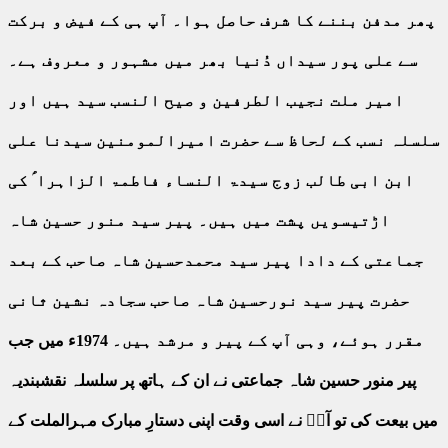
پھر مدفن بننے کا شرف حاصل ہوا۔ آپ ہی کے فیض و برکت
سے علی پور سیداں دُنیا بھر میں مشہور و معروف ہے۔
امیر ملت نجیب الطرفین و صیح النسب سید ہیں اور
سلسلہ نسب کے لحاظ سے حضرت امیرالمومنین سیدنا علی
ابن ابی طالب زوج سیدۃ النساء فاطمۃ الزاہرا ؑ کی
اڑتیسویں پشت میں ہیں۔ پیر سید منور حسین شاہ
جماعتی کے دادا پیر سید محمدحسین شاہ صاحب کے بعد
حضرت پیر سید نورحسین شاہ صاحب سجادہ نشین ثانی
مقرر ہوئے، وہی آپ کے پیر و مرشد ہیں۔ 1974ء میں جب
پیر منور حسین شاہ جماعتی نے ان کے ہاتھ پر سلسلہ نقشبندیہ
میں بیعت کی تو آپؒ نے اسی وقت اپنی دستارِ مبارک مہرالملت کے