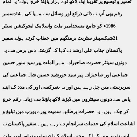
تعمیر و توسیع پر تقریباً ایک لاکھ نوے ہزار پاؤنڈ خرچ ہوئے‘ یہ تمام
رقم بھی آپ نے ذاتی ذرائع اور وسائل سے مہیا کی۔ 14دسمبر
1986ء کو جامع مسجدامیر ملت واسلامک ایجوکیشن سنٹر
21شیکسپیئر سٹریٹ برمنگھم میں خطاب کرتے ہوئے سفیر
پاکستان جناب علی ارشد نے کہا کہ گزشتہ دس برس سے یہ
دونوں سینٹر حضرت صاحبزادہ مہر الملت پیر سید منور حسین
جماعتی اور صاحبزادہ پیر سید خورشید حسین شاہ جماعتی کی
سرپرستی میں چل رہے ہیں اور یہ بغیرکسی اور کی مدد کے اپنے
پاس سے دونوں سینٹروں میں ڈیڑھ لاکھ پاؤنڈ سے زیادہ رقم خرچ
کر چکے ہیں۔ یہ حضرات برطانیہ سمیت پورے یورپ میں تبلیغ و
اشاعت اسلام کی خدمات سرانجام دے رہے ہیں۔ سفیر پاکستان نے
اپنی تقریر میں کہا کہ مجھے اسلام کے ان سفیروں اور امیر ملت