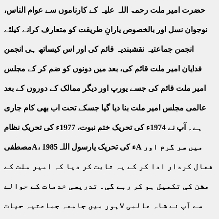
حضرت امیر ملت رحمۃ اللہ علیہ کے کارناموں سے عوام الناس،
نوجوان نسل اور بالخصوص یارانِ طریقت کو متعارف کرانے کیلئے
انجمن جماعتیہ نقشبندیہ قائم کی اور اس کیساتھ ہی انجمن
فدایان امیر ملت قائم کی، بعد میں دونوں کو ضم کر کے مجلس
امیر ملت قائم کی جسے یورپ اور دیگر ممالک کے دوروں کے بعد
عالمی مجلس امیر ملت بنا دیا گیا جسکے تحت اب بھی کام جاری
ہے۔ آپ نے 1974ء کی تحریک ختم نبوت، 1977ء کی تحریک نظام
مصطفیA، 1985ء کی تحریک یارسول اللہA میں سر گرم اور
فعال کردار ادا کر کے یہ ثابت کر دیا کہ امیر ملت کے
مشن کی تکمیل ہو کر رہے گی۔ تدریسی خدمات کے حوالے
سے آپ نے شاہ عالمی لاہور میں جامعہ جماعتیہ حیات