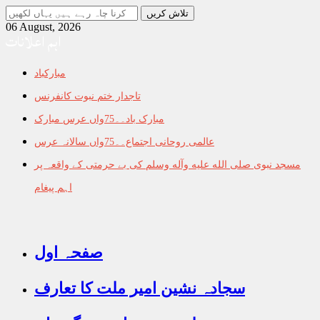
جو
تلاش
06 August, 2026
اہم اعلانات
کرنا
چاہ
رہے
مبارکباد
ہیں
یہاں
تاجدار ختم نبوت کانفرنس
لکھیں
مبارک باد۔۔75واں عرس مبارک
عالمی روحانی اجتماع۔۔75واں سالانہ عرس
مسجد نبوی صلى الله عليه وآله وسلم کی بے حرمتی کے واقعہ پر
اہم پیغام
صفحہ اول
سجادہ نشین امیر ملت کا تعارف