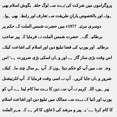
پروگراموں میں شرکت کی‘بہت سے لوگ حلقہ بگوش اسلام بھی
ہوئے اور بالخصوص یارانِ طریقت سے تعارف اور رابطہ بھی ہوا۔
دوسری مرتبہ 1977ء میں حضرت شمس الملت کے حکم پر
برطانیہ گئے۔ حضرت شمس الملت نے فرمایا کہ پیر صاحب
برطانیہ اور یورپ کی فضا تبلیغ دین اور اسلام کی اشاعت کیلئے
اس وقت بڑی ساز گار ہے اور وہاں اسکی بڑی ضرورت ہے‘ اس
وجہ سے میں آپ کو حکم دیتا ہوں کہ آپ ہر سال چند ماہ کیلئے
ضرور وہاں جایا کریں۔ آپ نے اسی وقت فرمایا کہ آپ انٹرنیشنل
پیر ہیں، اللہ کریم نے آپ سے دین کا بہت سا کام لینا ہے، آپ کو
یورپ اور دُنیا کے بہت سے ممالک میں تبلیغ دین اور اشاعت اسلام
کا کام کرنا ہے‘ یہ پیر و مرشد کی دُعاؤں کا اثر ہے کہ مہر الملت