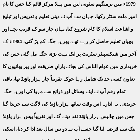
1979ء میں برمنگھم سٹونی لین میں پہلا مرکز قائم کیا جس کا نام
امیر ملت سنٹر رکھا، جہاں سے آپ نے دینی تعلیم و تدریس اور تبلیغ
و اشاعت اسلام کا کام شروع کیا، یہاں چار سو کے قریب بچے اور
بچیاں تعلیم حاصل کر رہے تھے، پھر یہ جگہ کم پڑ گئی، 1984ء کے
آخر میں شیکسپیئر سٹریٹ پر ایک بہت بڑی جگہ مل گئی جس کی
خریداری میں عوام الناس کی بجائے یارانِ طریقت اور پیر بھائیوں کا
تعاون کسی حد تک شامل رہا جوکہ تقریباً چار ہزار پاؤنڈ تھا، باقی
تمام رقم آپ نے اپنے وسائل اور ذرائع سے مہیا کی اور یہ جگہ
خریدی۔ یہ ادارہ اس وقت ساٹھ ہزار پاؤنڈ کی لاگت سے خریدا گیا
جس میں چالیس ہزار پاؤنڈ نقد دیئے گئے اور تقریباً بیس ہزار پاؤنڈ
بنک سے قرضہ لیا گیا جسے آپ نے دو تین سال بعد ادا کر دیا، اسکی