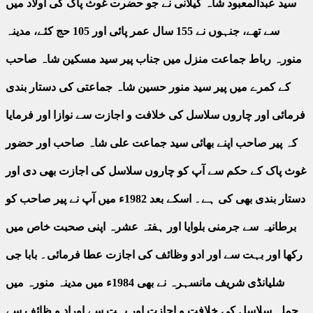
سید عبدالمعبود شاہ گیلانی نے جو حضرت غوث پاک کی اولاد میں
سے تھے، جنہوں نے 155 سال عمر پائی اور 105 حج کئے، مدینہ
منورہ رباط جماعت منزل میں جناب پیر سید مسکین شاہ صاحب
کے کمرے میں پیر سید منور حسین شاہ جماعتی کی دستار بندی
فرمائی اور چاروں سلاسل کی خلافت و اجازت سے نوازا اور فرمایا
کہ پیر صاحب اپنے بھائی سید جماعت علی شاہ صاحب اور حضور
غوث پاک کے حکم سے آپ کو چاروں سلاسل کی اجازت بھی دی اور
دستار بندی بھی کی ہے۔ اسکے بعد 1982ء میں آپ نے پیر صاحب کو
برطانیہ سے جرمنی بلوایا اور ہفتہ عشرہ اپنی صحبت خاص میں
رکھا اور بہت سے اور ادو وظائف کی اجازت عطا فرمائی۔ بابا جی
شلیانڈی شریف مانسہرہ نے بھی 1984ء میں مدینہ منورہ میں
جملہ سلاسل کی خلافت و اجازت اور بہت سے اوراد و ظائف سے