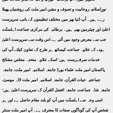
نورِاسلام، روحانیت و تصوف و مشن امیر ملت کی روشنیاں پھیلا
رہے ہیں۔ آپ دُنیا بھر میں مختلف تنظیموں کے بانی، سرپرست
اعلیٰ اور چیئرمین بھی ہیں۔ برطانیہ کی مرکزی جماعت اہلسنّت
جب سے معرض وجود میں آئی ہے اس وقت سے سرپرست اعلیٰ
ہونے کے علاوہ جماعت کیساتھ ہر طرح کے تعاون کیلئے آپ کی
خدمات سرفہرست ہیں‘ اسکے علاوہ متحدہ مجلس مشائخ
پاکستان امیر ملت علماء بورڈ جامعہ اسلامیہ امیر ملت، جامعہ
جماعتیہ حیات القرآن، جامعہ اسلامیہ امیر ملت لالہ موسیٰ،
جامعہ شاہ جماعت، جامعہ افضل القرآن کے سرپرست اعلیٰ ہیں‘
اسی وجہ سے اہلسنّت میں آپ کو بلند مقام حاصل ہے اور ہر
شخص آپ کی گوناگوں صفات کا معترف ہے۔ آپ امیر ملت سنٹر