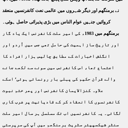
نے برمنگھم اور دیگر شہروں میں عالمی نعت کانفرنسیں منعقد
کروائیں جنہیں عوام الناس میں بڑی پذیرائی حاصل ہوئی۔
برمنگھم میں 1983ء کی امیر ملت کانفرنس ایک یاد گار
اور تاریخ ساز اہمیت کی حامل تھی جس میں اُردو اور
انگلش اخبارات کے مطابق چالیس ہزار افراد کا
اجتماع تھا، اس کانفرنس میں سونے سے لکھے جانے
والے قرآن حکیم کی پہلی بار رونمائی ہوئی‘ اسکے
علاوہ کنزالایمان کانفرنس اور پھر ختم نبوت
کانفرنسوں کا انعقاد کر کے قادیانیت پر ضرب کاری
لگائی۔ یہ کانفرنسیں اب تک مسلسل ہر سال امیر ملت
سنٹر شیکسپیئر سٹریٹ برمنگھم میں آپ کی سرپرستی