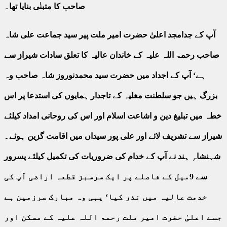
صاحب کا متبنٰی بنایا تھا۔
آپ کے جدامجد اعلیٰ حضرت امیر ملت پیر سید جماعت علی شاہ
صاحب رحمۃ اللہ علیہ کے خاندان عالیہ کا تعلق سادات شیراز سے
ہے‘ آپ کے اجداد میں حضرت سید محمدنوروز شاہ صاحب وہ
بزرگ ہیں جو سلطنت مغلیہ کے تاجدار ہمایوں کی استدعا پر اس
خطہ میں تبلیغ دین و اشاعت اسلام اور اس کی روحانی امداد کیلئے
شیراز سے تشریف لائے اور علی پور سیداں میں اقامت گزین ہوئے۔
شہنشاہِ ہند نے آپ کے خدام کی ضروریات کی تکمیل کیلئے پسرور
سے 9میل کے فاصلے پر ایک سرسبز قطعہ اراضی آپ کی
خدمت عالیہ میں نذر کیا‘ یہی وہ مبارک سرزمین ہے
جسے اعلیٰ حضرت امیر ملت رحمۃ اللہ علیہ کے مسکن اور