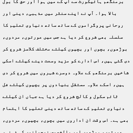
برمنگھم ہائیکورٹ سے آپ کے میں ہوا اور حق کا بول
بالا ہوا۔ آپ نے اپنے سنٹر میں مذہبی، دینی اور
روحانی پروگراموں کے ساتھ ساتھ دنیاوی تعلیم کا
سلسلہ بھی شروع کر دیا ہے جس میں عورتوں، مردوں،
بوڑھوں، بچوں اور بچیوں کیلئے مختلف کلاسز شروع کر
دی گئی ہیں، اس ادارے کو مزید وسعت دینے کیلئے اسکی
شاخیں برمنگھم کے علاوہ دوسرے شہروں میں شروع کر دی
ہیں، اسکے علاوہ مستقل بنیادوں پر بچیوں کیلئے فل
ٹائم سکول و کالج شروع کر دیا ہے جہاں ان کیلئے
دنیاوی تعلیم کے ساتھ ساتھ دینی تعلیم کا اہتمام
بھی ہے۔ اس وقت ان اداروں میں بچوں، بچیوں، مردوں،
عورتوں، بوڑھوں اور بالخصوص نوجوانوں کی ذہنی،