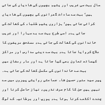
سال بہت سی غریب اور یتیم بچیوں کی شادیاں کی جاتی
ہیں‘ بہت سے سادات گھرانوں کی بچیوں کی شادیاں
کرائی جاتی ہیں‘ ہزاروں یتیم طلباء کی کفالت کی
جاتی ہے، اسی طرح بہت سے بے سہارا اور غریب
خاندانوں کی کفالت کی جاتی ہے، مستحق مریضوں کا
علاج کروایا جاتا ہے، بہت سے دینی مدارس اور مراکز
کیساتھ تعاون بھی کیا جاتا ہے اور ماہِ رمضان میں
بہت سے خاندانوں کی مکمل کفالت کی جاتی ہے۔
پیر سید منور حسین شاہ جماعتی روایتی پیروں میں سے
نہیں ہیں جن کا کام صرف نذریں، نیاز حاصل کرنا اور
چندے اکٹھے کرنا ہوتا ہے، یورپ اور برطانیہ کے لوگ