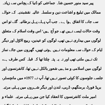
پیر سید منور حسین شاہ جماعتی کو دُنیا کے پچاس سے زیادہ
ممالک میں تبلیغ و اشاعت دین و سلسلہ عالیہ نقشبندیہ کے حوالے
سے جانے کا اتفاق ہوا ہے۔ جب آپ پہلے پہل برطانیہ گئے تو اس
وقت حالات ایسے نہیں تھے جو آج ہیں‘ اس وقت اسلام کے متعلق
لوگوں میں بیداری نہیں تھی، لوگوں کو عیدین، ربیع الاوّل اور دیگر
ایام کے حوالے سے معلومات نہیں ہوتی تھیں، گھروں میں جائے نماز
تک نہیں ملتی تھی اور نہ یہ پتہ چلتا تھا کہ قبلہ کس طرف ہے،
لوگوں میں اسلامی و مذہبی شعور بالکل نہیں تھا، کانفرنسوں اور
جلسے جلوسوں کا کوئی تصور نہیں تھا، آپ نے 1977ء میں مانچسٹر،
بریڈ فورڈ، برمنگھم، ڈربی، لندن اور دیگر شہروں میں پہلی مرتبہ
امیر ملت کانفرنسوں کا انعقاد کیا جن میں پہلی مرتبہ علماء و