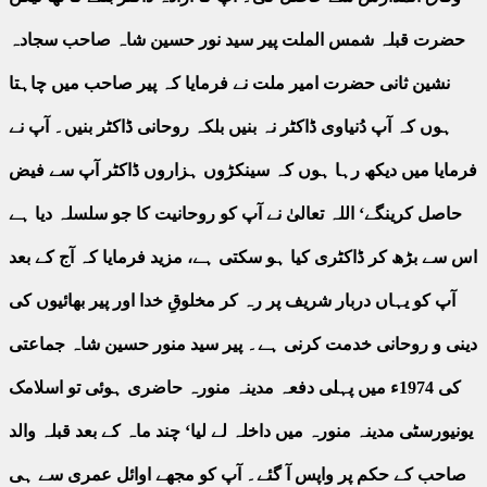
حضرت قبلہ شمس الملت پیر سید نور حسین شاہ صاحب سجادہ
نشین ثانی حضرت امیر ملت نے فرمایا کہ پیر صاحب میں چاہتا
ہوں کہ آپ دُنیاوی ڈاکٹر نہ بنیں بلکہ روحانی ڈاکٹر بنیں۔ آپ نے
فرمایا میں دیکھ رہا ہوں کہ سینکڑوں ہزاروں ڈاکٹر آپ سے فیض
حاصل کرینگے‘ اللہ تعالیٰ نے آپ کو روحانیت کا جو سلسلہ دیا ہے
اس سے بڑھ کر ڈاکٹری کیا ہو سکتی ہے، مزید فرمایا کہ آج کے بعد
آپ کو یہاں دربار شریف پر رہ کر مخلوقِ خدا اور پیر بھائیوں کی
دینی و روحانی خدمت کرنی ہے۔ پیر سید منور حسین شاہ جماعتی
کی 1974ء میں پہلی دفعہ مدینہ منورہ حاضری ہوئی تو اسلامک
یونیورسٹی مدینہ منورہ میں داخلہ لے لیا‘ چند ماہ کے بعد قبلہ والد
صاحب کے حکم پر واپس آ گئے۔ آپ کو مجھے اوائل عمری سے ہی