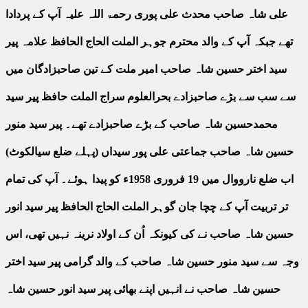
علی شاہ صاحب محدث علی پوری رحمۃ اللہ علیہ آپ کے پردادا
تھے جبکہ آپ کے والد محترم جوہر الملت الحاج الحافظ علامہ پیر
سید اختر حسین شاہ صاحب امیر ملت کے تین صاحبزادگان میں
سے سب سے بڑے صاحبزادے بحرالعلوم سراج الملت حافظ پیر سید
محمدحسین شاہ صاحب کے بڑے صاحبزادے تھے۔ پیر سید منور
حسین شاہ صاحب جماعتی علی پور سیداں (پہلے ضلع سیالکوٹ)
اب ضلع نارووال میں 19 فروری 1958ء کو پیدا ہوئے۔ آپ کی تمام
تر تربیت آپ کے چچا جان گوہر الملت الحاج الحافظ پیر سید انور
حسین شاہ صاحب نے کی کیونکہ اُن کے اولاد نرینہ نہیں تھی، اس
وجہ سے سید منور حسین شاہ صاحب کے والد گرامی پیر سید اختر
حسین شاہ صاحب نے انہیں اپنے بھائی پیر سید انور حسین شاہ