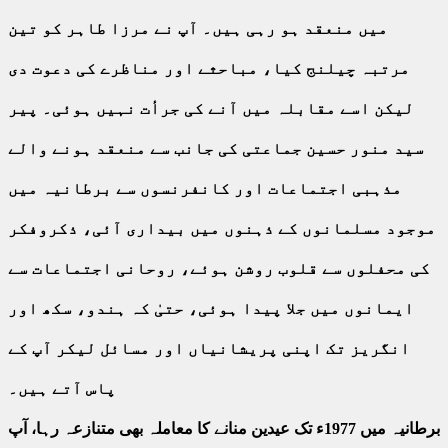
میں منعقد ہو رہی ہیں۔ آپ نے مرزا طاہر کو تین
مرتبہ چیلنج کیا، مباحثے اور مناظرے کی دعوت دی
لیکن اسے مقابلہ میں آنے کی جرأت نہیں ہوئی۔ پیر
سید منور حسین جماعتی کی جانب سے منعقد ہونے والے
مذہبی اجتماعات اور کانفرنسوں سے برطانیہ میں
موجود مسلمانوں کے ذہنوں میں بیداری آئی، ذکروفکر
کی محفلوں سے قلوب روشن ہوئے، روحانی اجتماعات سے
ایمانوں میں جلا پیدا ہوئی، حتیٰ کہ ہندو، سکھ اور
انگریز تک اپنی پریشانیاں اور مسائل لیکر آپ کے
پاس آتے ہیں۔
برطانیہ میں 1977ء تک عیدین منانے کا معاملہ بھی متنازعہ رہا، آپ