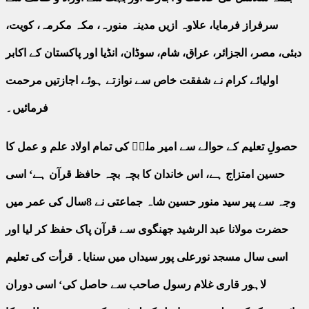
سرفراز فرمایا، علاوہ ازیں مدینہ منورہ، مکہ مکرمہ، کویت،
دبئی، مصر، الجزائر، عراق، شام، سوڈان، انڈیا اور پاکستان کے اکابر
اولیائے کرام نے شفقت خاص سے نوازتے ہوئے اجازتیں مرحمت
فرمائیں۔
حصولِ تعلیم کے حوالے سے امیر ملتؒ کی تمام اولاد علم و عمل کا
حسین امتزاج ہے، اس خاندان کا بچہ بچہ حافظ قرآن ہے‘ اسی
وجہ سے پیر سید منور حسین شاہ جماعتی نے 8سال کی عمر میں
حضرت مولانا عبد الرشید جھنگوی سے قرآن پاک حفظ کر لیا اور
اسی سال مسجد نورعلی پور سیداں میں سنایا۔ قرأت کی تعلیم
لاہور قاری غلام رسول صاحب سے حاصل کی‘ اسی دوران