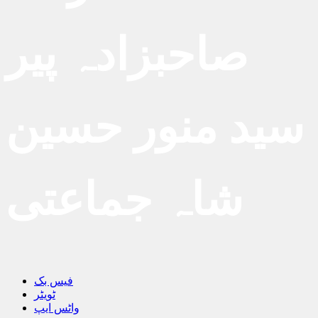
صاحبزادہ پیر
سید منور حسین
شاہ جماعتی
فیس بک
ٹویٹر
واٹس ایپ