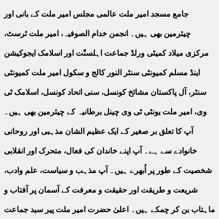
جامع مسجد امیر ملت عالمی مجلس امیر ملت کے بانی اور
چیئرمین بھی ہیں۔ انجمن خدام الصوفیہ، امیر ملت ٹرسٹ،
مرکزی میلاد کمیٹی ورلڈ جماعت اہلسنّت اور اسلامک ایجوکیشن
اینڈ مسلم کمیونٹی سنٹر النور کالج و سکول امیر ملت کمیونٹی
سنٹر، آل پاکستان مشائخ کونسل، سنی اتحاد کونسل، اسلامک ٹی
وی، امیر ملت یونٹی ٹی وی چینل برطانیہ کے چیئرمین بھی ہیں۔
آپ کا تعلق بر صغیر کے ایک عظیم الشان مذہبی اور روحانی
خانوادے سے ہے۔ آپ اپنے خاندان کی فعال، متحرک اور انقلابی
شخصیت کے طور پر اُبھرے ہیں۔ آپ مذہب و سیاست، علم وادب،
شریعت و طریقت اور حقیقت و معرفت کے آسمان پر آفتاب و
ماہتاب بن کر چمکے ہیں۔ اعلیٰ حضرت امیر ملت پیر سید جماعت