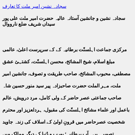
سجادہ نشین امیر ملت کا تعارف
سجادہ نشین و جانشین آستانہ عالیہ حضرت امیر ملت علی پور
سیداں شریف ضلع نارووال
مرکزی جماعت اہلسنّت برطانیہ کے کے سرپرست اعلیٰ، عالمی
مبلغ اسلام، شیخ المشائخ، محسن اہلسنّت، کشتہئ عشق
مصطفی، محبوب المشائخ، صاحب طریقت و تصوف، جانشین امیر
ملت، مہر الملت حضرت صاحبزادہ پیر سید منور حسین شاہ
صاحب جماعتی عصر حاضر کے ولی کامل، مرد درویش، عالم
باعمل اور علماء مشائخ اہلسنّت کی مقبول، ہردلعزیز اور محترم
شخصیت عصرحاضر میں قرونِ اولیٰ کے اسلاف کی زندہ جاوید
تصویر ہیں۔ آپ برطانیہ‘ یورپ و دُنیا کے دیگر ممالک میں