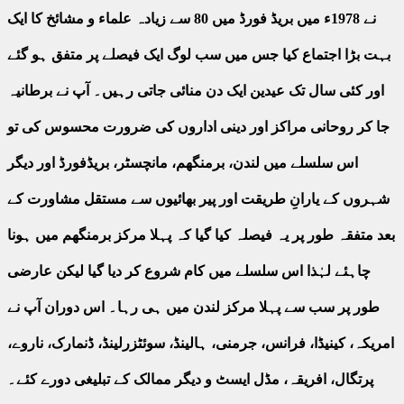
نے 1978ء میں بریڈ فورڈ میں 80 سے زیادہ علماء و مشائخ کا ایک
بہت بڑا اجتماع کیا جس میں سب لوگ ایک فیصلے پر متفق ہو گئے
اور کئی سال تک عیدین ایک دن منائی جاتی رہیں۔ آپ نے برطانیہ
جا کر روحانی مراکز اور دینی اداروں کی ضرورت محسوس کی تو
اس سلسلے میں لندن، برمنگھم، مانچسٹر، بریڈفورڈ اور دیگر
شہروں کے یارانِ طریقت اور پیر بھائیوں سے مستقل مشاورت کے
بعد متفقہ طور پر یہ فیصلہ کیا گیا کہ پہلا مرکز برمنگھم میں ہونا
چاہئے لہٰذا اس سلسلے میں کام شروع کر دیا گیا لیکن عارضی
طور پر سب سے پہلا مرکز لندن میں ہی رہا۔ اس دوران آپ نے
امریکہ، کینیڈا، فرانس، جرمنی، ہالینڈ، سوئٹزرلینڈ، ڈنمارک، ناروے،
پرتگال، افریقہ، مڈل ایسٹ و دیگر ممالک کے تبلیغی دورے کئے۔