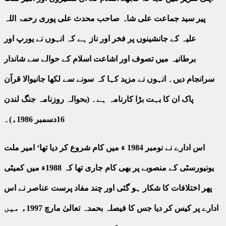
پیر سید جماعت علی شاہ صاحب محدث علی پوری رحمۃ اللہ
علیہ کے جانشینوں پر فخر اور ناز ہے کہ انہوں نے یورپ اور
برطانیہ میں تصوف اور اشاعت اسلام کے حوالے سے شاندار
سرانجام دیں۔ انہوں نے مزید کہا کہ سونے سے لکھا جانیوالا قرآن
پاک ان کا بہت بڑا کارنامہ ہے۔ (بحوالہ روزنامہ جنگ لندن
16دسمبر 1986ء)۔
اس ادارے نے نومبر 1984 ء میں کام شروع کر دیا تھا‘ امیر ملت
یونیورسٹی کے منصوبے پر بھی کام جاری تھا کہ 1988ء میں کمیٹی
پھر اختلافات کا شکار ہو گئی اور چند مفاد پرست عناصر نے اس
ادارے پر کیس کر دیا جس کا فیصلہ بحمدہ تعالیٰ مارچ 1997ء میں