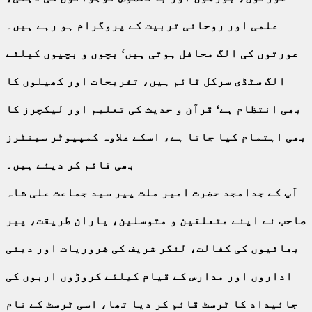
علمی اور روحانی تربیت کے پروگرام ہو رہے ہیں۔
عورتوں کی الگ محافل ہوتی ہیں‘ بچوں و بچیوں کیلئے
الگ سٹڈی سرکل قائم ہیں، تفریحات اور کھیلوں کا
بھی انتظام ہے‘ قرآن و حدیث کی تعلیم اور لیکچرز کا
بھی اہتمام کیا جاتا ہے، اسکے علاوہ کمپیوٹر سینٹرز
بھی قائم کر دیئے ہیں۔
آپ کے جدامجد حضرت امیر ملت پیر سید جماعت علی شاہ
صاحب نے اپنے متعلقین و متوسلین، یاران طریقت، پیر
بھائیوں کی کفالت، لنگر شریف کی ضروریات اور دینی
اداروں اور مدارس کے قیام کیلئے کروڑوں اربوں کی
جائیداد کا ٹرسٹ قائم کر دیا تھا، اسی ٹرسٹ کے نام