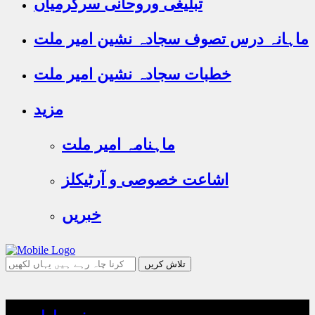
تبلیغی وروحانی سرگرمیاں
ماہانہ درس تصوف سجادہ نشین امیر ملت
خطبات سجادہ نشین امیر ملت
مزید
ماہنامہ امیر ملت
اشاعت خصوصی و آرٹیکلز
خبریں
جو
تلاش
کرنا
چاہ