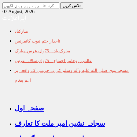
جو
تلاش
07 August, 2026
اہم اعلانات
کرنا
چاہ
رہے
مبارکباد
ہیں
یہاں
تاجدار ختم نبوت کانفرنس
لکھیں
مبارک باد۔۔75واں عرس مبارک
عالمی روحانی اجتماع۔۔75واں سالانہ عرس
مسجد نبوی صلى الله عليه وآله وسلم کی بے حرمتی کے واقعہ پر
اہم پیغام
صفحہ اول
سجادہ نشین امیر ملت کا تعارف