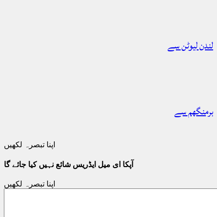
لندن لیوٹن سے
برمنگھم سے
اپنا تبصرہ لکھیں
آپکا ای میل ایڈریس شائع نہیں کیا جائے گا
اپنا تبصرہ لکھیں