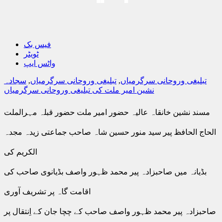
فیس بک
ٹویٹر
واٹس ایپ
تبلیغی وروحانی سرگرمیاں
,
تبلیغی وروحانی سرگرمیاں
,
سجادہ
نشین امیر ملت کی تبلیغی وروحانی سرگرمیاں
مسند نشین خانقاہ عالیہ حضور امیر ملت حضور قبلہ مہرالملت
الحاج الحافظ پیر سید منور حسین شاہ صاحب جماعتی زیدہ مجدہ
الکریم کی
بڈیانہ میں صاحبزادہ پیر محمد ظہور واصف بڈیانوی صاحب کی
اقامت گاہ پر تشریف آوری
صاحبزادہ پیر محمد ظہور واصف صاحب کے چچا جان کے اِنتقال پر