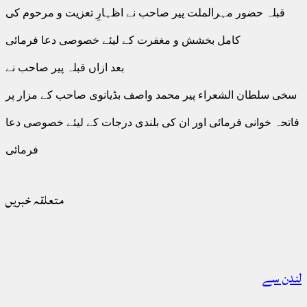
قبلہ حضور مہرالملت پیر صاحب نے اظہارِ تعزیت و مرحوم کی
کامل بخشش و مغفرت کے لیئے خصوصی دعا فرمائی
بعد ازاں قبلہ پیر صاحب نے
سخی سلطان الشعراء پیر محمد واصف بڈیانوی صاحب کے مزار پر
فاتحہ خوانی فرمائی اور ان کی بلندی درجات کے لیئے خصوصی دعا
فرمائی
متعلقہ خبریں
لندن سے