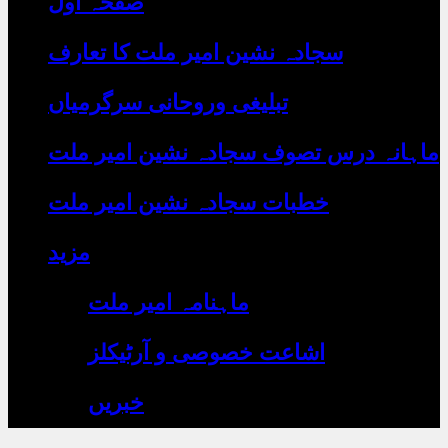
صفحہ اول
رہے
ہیں
یہاں
سجادہ نشین امیر ملت کا تعارف
لکھیں
تبلیغی وروحانی سرگرمیاں
ماہانہ درس تصوف سجادہ نشین امیر ملت
خطبات سجادہ نشین امیر ملت
مزید
ماہنامہ امیر ملت
اشاعت خصوصی و آرٹیکلز
خبریں