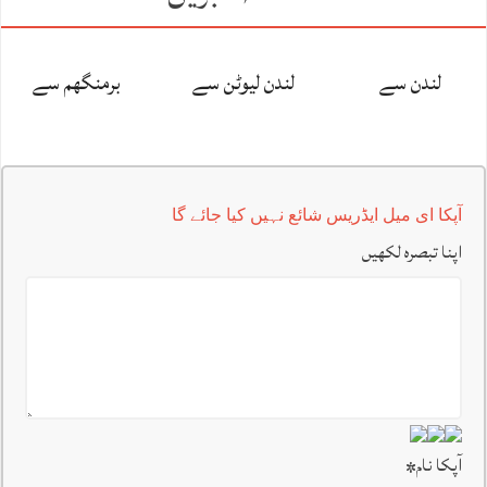
لندن سے
لندن لیوٹن سے
برمنگھم سے
آپکا ای میل ایڈریس شائع نہیں کیا جائے گا
اپنا تبصرہ لکھیں
آپکا نام
*