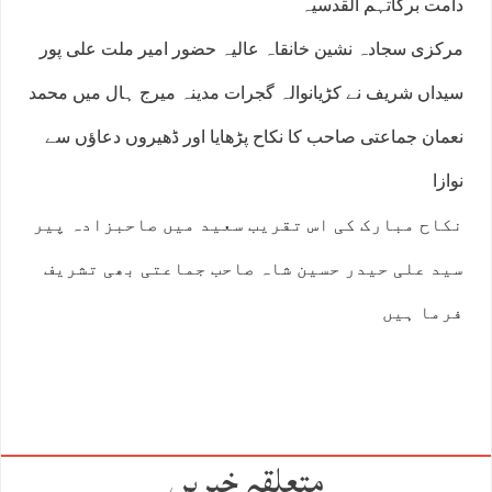
دامت برکاتہم القدسیہ
مرکزی سجادہ نشین خانقاہ عالیہ حضور امیر ملت علی پور
سیداں شریف نے کڑیانوالہ گجرات مدینہ میرج ہال میں محمد
نعمان جماعتی صاحب کا نکاح پڑھایا اور ڈھیروں دعاؤں سے
نوازا
نکاح مبارک کی اس تقریب سعید میں صاحبزادہ پیر
سید علی حیدر حسین شاہ صاحب جماعتی بھی تشریف
فرما ہیں
متعلقہ خبریں