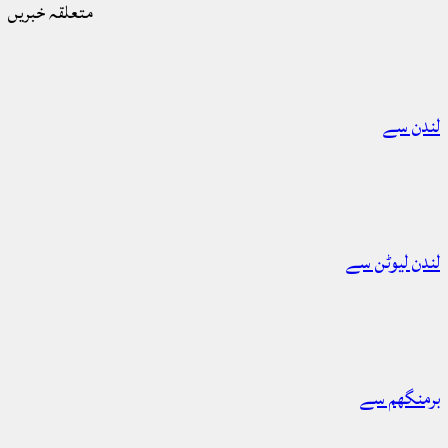
متعلقہ خبریں
لندن سے
لندن لیوٹن سے
برمنگھم سے