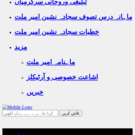
تبلیغی وروحانی سرگرمیاں
ماہانہ درس تصوف سجادہ نشین امیر ملت
خطبات سجادہ نشین امیر ملت
مزید
ماہنامہ امیر ملت
اشاعت خصوصی و آرٹیکلز
خبریں
جو
تلاش
کرنا
چاہ