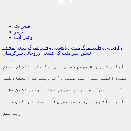
فیس بک
ٹویٹر
واٹس ایپ
تبلیغی وروحانی سرگرمیاں
,
تبلیغی وروحانی سرگرمیاں
,
سجادہ
نشین امیر ملت کی تبلیغی وروحانی سرگرمیاں
آبادی شیر والا موضع کھیوہ پر ایک عظیم الشان محفل
میلاد النبی صلی اللہ علیہ وآلہ وسلم کا انعقاد کیا
گیا ہے جس کی صدارت و خصوصی خطاب سجادہ نشین حضرت
امیر ملت پیر سید منور حسین شاہ جماعتی صاحب فرما
رہے ہیں