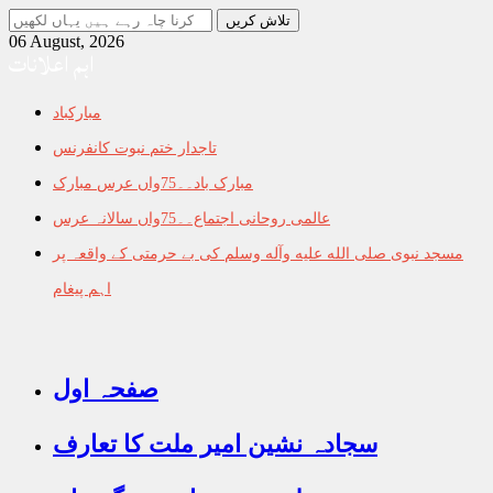
جو
تلاش
06 August, 2026
اہم اعلانات
کرنا
چاہ
رہے
مبارکباد
ہیں
یہاں
تاجدار ختم نبوت کانفرنس
لکھیں
مبارک باد۔۔75واں عرس مبارک
عالمی روحانی اجتماع۔۔75واں سالانہ عرس
مسجد نبوی صلى الله عليه وآله وسلم کی بے حرمتی کے واقعہ پر
اہم پیغام
صفحہ اول
سجادہ نشین امیر ملت کا تعارف