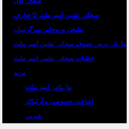
صفحہ اول
رہے
ہیں
یہاں
سجادہ نشین امیر ملت کا تعارف
لکھیں
تبلیغی وروحانی سرگرمیاں
ماہانہ درس تصوف سجادہ نشین امیر ملت
خطبات سجادہ نشین امیر ملت
مزید
ماہنامہ امیر ملت
اشاعت خصوصی و آرٹیکلز
خبریں