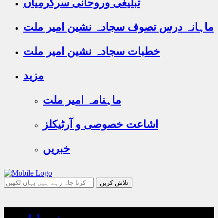
تبلیغی وروحانی سرگرمیاں
ماہانہ درس تصوف سجادہ نشین امیر ملت
خطبات سجادہ نشین امیر ملت
مزید
ماہنامہ امیر ملت
اشاعت خصوصی و آرٹیکلز
خبریں
جو
تلاش
کرنا
چاہ