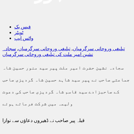
فیس بک
ٹویٹر
واٹس ایپ
تبلیغی وروحانی سرگرمیاں
,
تبلیغی وروحانی سرگرمیاں
,
سجادہ
نشین امیر ملت کی تبلیغی وروحانی سرگرمیاں
سجادہ نشین حضرت امیر ملت پیر سید منور حسین شاہ
جماعتی صاحب نے پیر سید شاہد حسین شاہ گردیزی صاحب
کے صاحبزادے سید قاسم شاہ گردیزی صاحب کی دعوت
ولیمہ میں شرکت فرماتے ہوئے
قبلہ پیر صاحب نے ڈھیروں دعاؤں سے نوازا