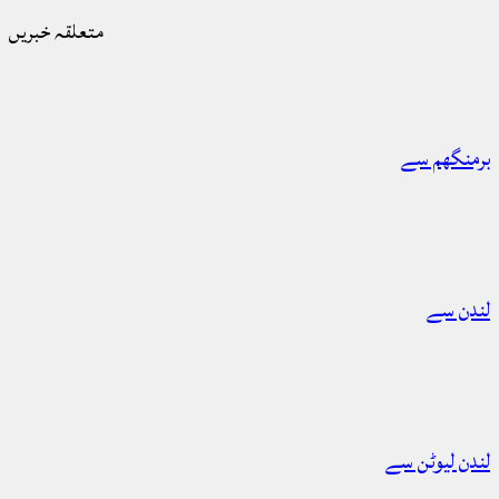
متعلقہ خبریں
برمنگھم سے
لندن سے
لندن لیوٹن سے