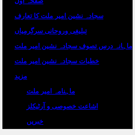
صفحہ اول
رہے
ہیں
یہاں
سجادہ نشین امیر ملت کا تعارف
لکھیں
تبلیغی وروحانی سرگرمیاں
ماہانہ درس تصوف سجادہ نشین امیر ملت
خطبات سجادہ نشین امیر ملت
مزید
ماہنامہ امیر ملت
اشاعت خصوصی و آرٹیکلز
خبریں