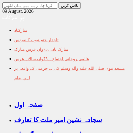
جو
تلاش
09 August, 2026
اہم اعلانات
کرنا
چاہ
رہے
مبارکباد
ہیں
یہاں
تاجدار ختم نبوت کانفرنس
لکھیں
مبارک باد۔۔75واں عرس مبارک
عالمی روحانی اجتماع۔۔75واں سالانہ عرس
مسجد نبوی صلى الله عليه وآله وسلم کی بے حرمتی کے واقعہ پر
اہم پیغام
صفحہ اول
سجادہ نشین امیر ملت کا تعارف