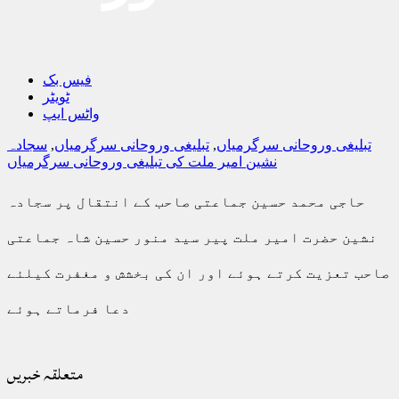
فیس بک
ٹویٹر
واٹس ایپ
تبلیغی وروحانی سرگرمیاں
,
تبلیغی وروحانی سرگرمیاں
,
سجادہ
نشین امیر ملت کی تبلیغی وروحانی سرگرمیاں
حاجی محمد حسین جماعتی صاحب کے انتقال پر سجادہ
نشین حضرت امیر ملت پیر سید منور حسین شاہ جماعتی
صاحب تعزیت کرتے ہوئے اور ان کی بخشش و مغفرت کیلئے
دعا فرماتے ہوئے
متعلقہ خبریں