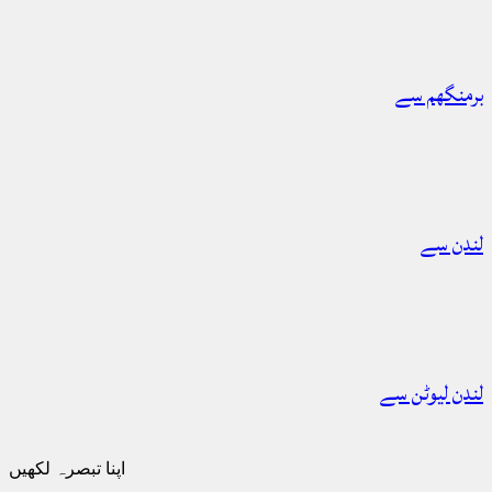
برمنگھم سے
لندن سے
لندن لیوٹن سے
اپنا تبصرہ لکھیں