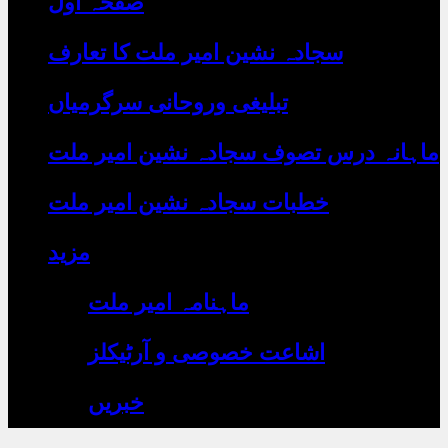
صفحہ اول
رہے
ہیں
یہاں
سجادہ نشین امیر ملت کا تعارف
لکھیں
تبلیغی وروحانی سرگرمیاں
ماہانہ درس تصوف سجادہ نشین امیر ملت
خطبات سجادہ نشین امیر ملت
مزید
ماہنامہ امیر ملت
اشاعت خصوصی و آرٹیکلز
خبریں