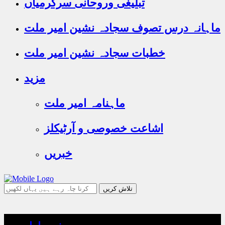
تبلیغی وروحانی سرگرمیاں
ماہانہ درس تصوف سجادہ نشین امیر ملت
خطبات سجادہ نشین امیر ملت
مزید
ماہنامہ امیر ملت
اشاعت خصوصی و آرٹیکلز
خبریں
جو
تلاش
کرنا
چاہ