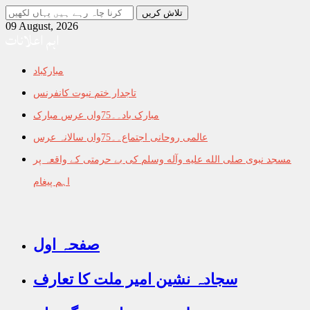
جو
تلاش
09 August, 2026
اہم اعلانات
کرنا
چاہ
رہے
مبارکباد
ہیں
یہاں
تاجدار ختم نبوت کانفرنس
لکھیں
مبارک باد۔۔75واں عرس مبارک
عالمی روحانی اجتماع۔۔75واں سالانہ عرس
مسجد نبوی صلى الله عليه وآله وسلم کی بے حرمتی کے واقعہ پر
اہم پیغام
صفحہ اول
سجادہ نشین امیر ملت کا تعارف