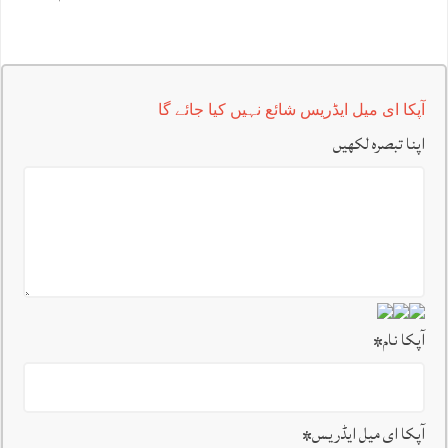
آپکا ای میل ایڈریس شائع نہیں کیا جائے گا
اپنا تبصرہ لکھیں
آپکا نام
*
آپکا ای میل ایڈریس
*