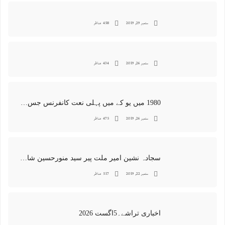
ستمبر 29, 2019
458 مناظر
ستمبر 26, 2019
434 مناظر
1980 میں یو کے میں پہلی نعت کانفرنس جس کا اہتمامِ سجادہ نشین و جانشین حضرت امیرِ ملت پیر سید منور حسین شاہ جماعتی صاحب نے کیا اور جس کی آپ نے صدارت بھی فرمائی
ستمبر 26, 2019
475 مناظر
سجادہ نشین امیر ملت پیر سید منورحسین شاہ جماعتی کی خصوصی تصاویر
ستمبر 22, 2019
517 مناظر
اخباری تراشے۔5اگست 2026