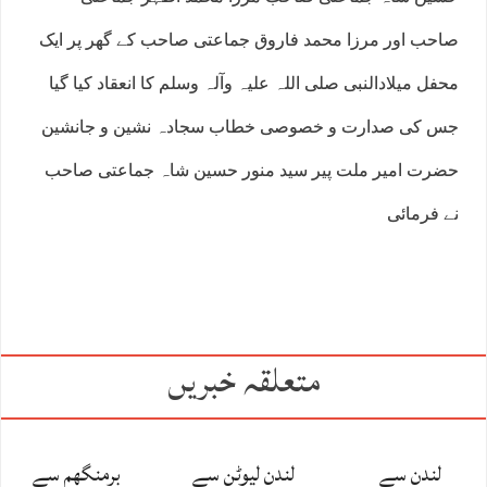
صاحب اور مرزا محمد فاروق جماعتی صاحب کے گھر پر ایک
محفل میلادالنبی صلی اللہ علیہ وآلہ وسلم کا انعقاد کیا گیا
جس کی صدارت و خصوصی خطاب سجادہ نشین و جانشین
حضرت امیر ملت پیر سید منور حسین شاہ جماعتی صاحب
نے فرمائی
متعلقہ خبریں
لندن سے
لندن لیوٹن سے
برمنگھم سے