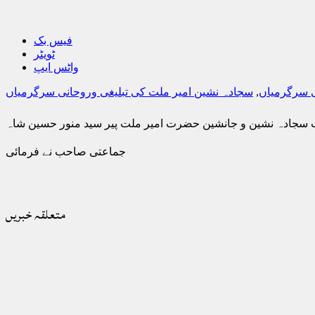
فیس بک
ٹویٹر
واٹس ایپ
ی سرگرمیاں
,
سجادہ نشین امیر ملت کی تبلیغی وروحانی سرگرمیاں
اب سجادہ نشین و جانشین حضرت امیر ملت پیر سید منور حسین شاہ
جماعتی صاحب نے فرمائی
متعلقہ خبریں