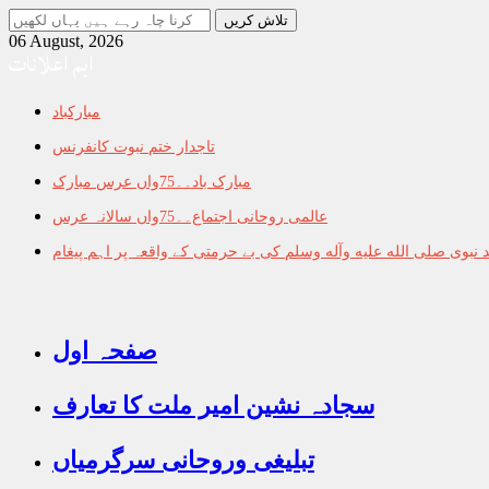
جو
تلاش
06 August, 2026
اہم اعلانات
کرنا
چاہ
رہے
مبارکباد
ہیں
یہاں
تاجدار ختم نبوت کانفرنس
لکھیں
مبارک باد۔۔75واں عرس مبارک
عالمی روحانی اجتماع۔۔75واں سالانہ عرس
نبوی صلى الله عليه وآله وسلم کی بے حرمتی کے واقعہ پر اہم پیغام
صفحہ اول
سجادہ نشین امیر ملت کا تعارف
تبلیغی وروحانی سرگرمیاں