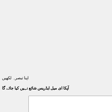
اپنا تبصرہ لکھیں
آپکا ای میل ایڈریس شائع نہیں کیا جائے گا