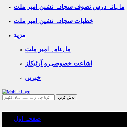
ماہانہ درس تصوف سجادہ نشین امیر ملت
خطبات سجادہ نشین امیر ملت
مزید
ماہنامہ امیر ملت
اشاعت خصوصی و آرٹیکلز
خبریں
جو
تلاش
کرنا
چاہ
صفحہ اول
رہے
ہیں