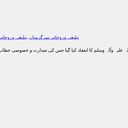
تبلیغی وروحانی سرگرمیاں
,
تبلیغی وروحان
للہ علیہ وآلہ وسلم کا انعقاد کیا گیا جس کی صدارت و خصوصی خط