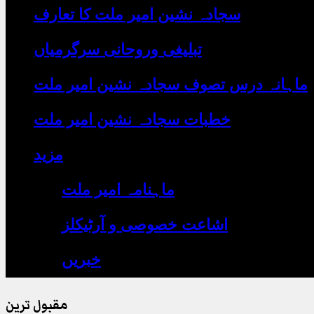
یہاں
سجادہ نشین امیر ملت کا تعارف
لکھیں
تبلیغی وروحانی سرگرمیاں
ماہانہ درس تصوف سجادہ نشین امیر ملت
خطبات سجادہ نشین امیر ملت
مزید
ماہنامہ امیر ملت
اشاعت خصوصی و آرٹیکلز
خبریں
مقبول ترین