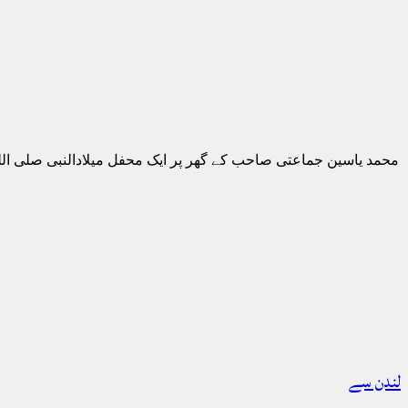
محمد یاسین جماعتی صاحب کے گھر پر ایک محفل میلادالنبی صلی ا
لندن سے