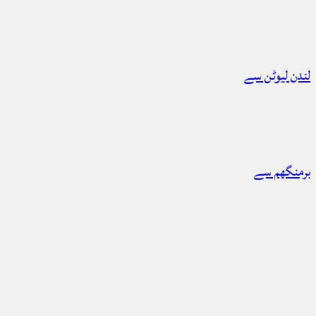
لندن لیوٹن سے
برمنگھم سے