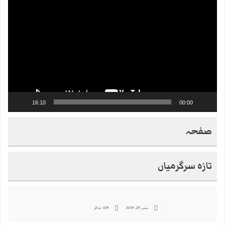
Player
16:10
00:00
صفحہ
تازہ سرگرمیاں
ستمبر 29, 2019
459 مناظر