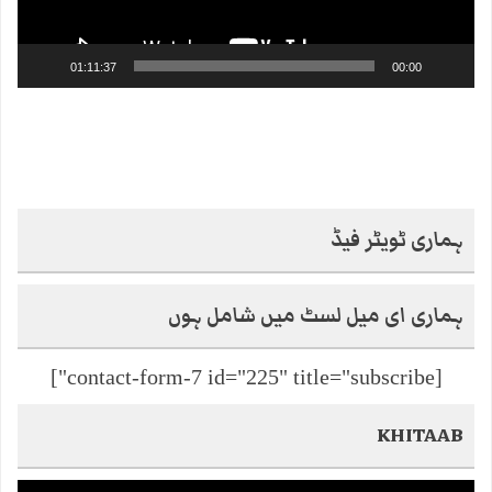
01:11:37
00:00
ہماری ٹویٹر فیڈ
ہماری ای میل لسٹ میں شامل ہوں
[contact-form-7 id="225" title="subscribe"]
KHITAAB
Video