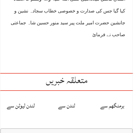
کیا گیا جس کی صدارت و خصوصی خطاب سجادہ نشین و
جانشین حضرت امیر ملت پیر سید منور حسین شاہ جماعتی
صاحب نے فرمائ
متعلقہ خبریں
برمنگھم سے
لندن سے
لندن لیوٹن سے