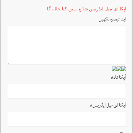
آپکا ای میل ایڈریس شائع نہیں کیا جائے گا
اپنا تبصرہ لکھیں
آپکا نام
*
آپکا ای میل ایڈریس
*