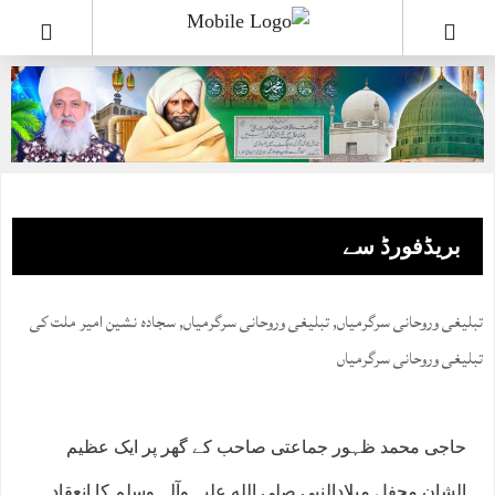
بریڈفورڈ سے
تبلیغی وروحانی سرگرمیاں
,
تبلیغی وروحانی سرگرمیاں
,
سجادہ نشین امیر ملت کی
تبلیغی وروحانی سرگرمیاں
حاجی محمد ظہور جماعتی صاحب کے گھر پر ایک عظیم
الشان محفل میلادالنبی صلی الله علیہ وآلہ وسلم کا انعقاد