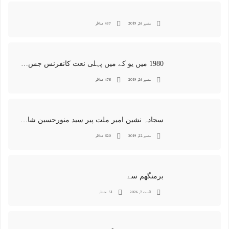
ستمبر 26, 2019
437 مناظر
1980 میں یو کے میں پہلی نعت کانفرنس جس کا اہتمامِ سجادہ نشین و جانشین حضرت امیرِ ملت پیر سید منور حسین شاہ جماعتی صاحب نے کیا اور جس کی آپ نے صدارت بھی فرمائی
ستمبر 26, 2019
478 مناظر
سجادہ نشین امیر ملت پیر سید منورحسین شاہ جماعتی کی خصوصی تصاویر
ستمبر 22, 2019
520 مناظر
برمنگھم سے
اگست 7, 2026
51 مناظر