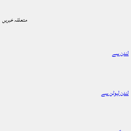
متعلقہ خبریں
لندن سے
لندن لیوٹن سے