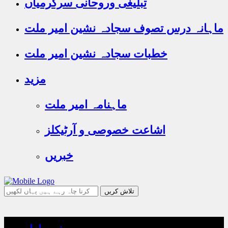
تبلیغی وروحانی سرگرمیاں
ماہانہ درس تصوف سجادہ نشین امیر ملت
خطبات سجادہ نشین امیر ملت
مزید
ماہنامہ امیر ملت
اشاعت خصوصی و آرٹیکلز
خبریں
جو
تلاش
کرنا
چاہ