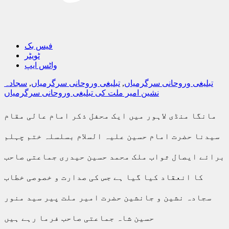
فیس بک
ٹویٹر
واٹس ایپ
تبلیغی وروحانی سرگرمیاں
,
تبلیغی وروحانی سرگرمیاں
,
سجادہ
نشین امیر ملت کی تبلیغی وروحانی سرگرمیاں
مانگا منڈی لاہور میں ایک محفل ذکر امام عالی مقام
سیدنا حضرت امام حسین علیہ السلام بسلسلہ ختم چہلم
برائے ایصال ثواب ملک محمد حسین حیدری جماعتی صاحب
کا انعقاد کیا گیا ہے جس کی صدارت و خصوصی خطاب
سجادہ نشین و جانشین حضرت امیر ملت پیر سید منور
حسین شاہ جماعتی صاحب فرما رہے ہیں