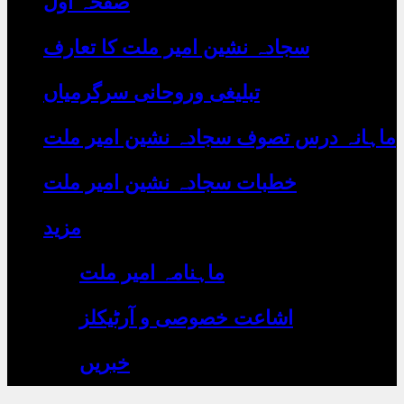
صفحہ اول
رہے
ہیں
یہاں
سجادہ نشین امیر ملت کا تعارف
لکھیں
تبلیغی وروحانی سرگرمیاں
ماہانہ درس تصوف سجادہ نشین امیر ملت
خطبات سجادہ نشین امیر ملت
مزید
ماہنامہ امیر ملت
اشاعت خصوصی و آرٹیکلز
خبریں