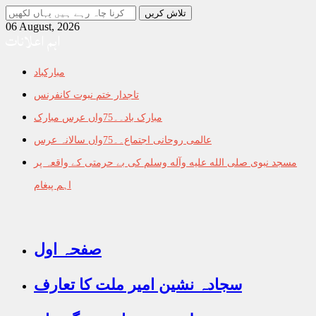
جو
تلاش
06 August, 2026
اہم اعلانات
کرنا
چاہ
رہے
مبارکباد
ہیں
یہاں
تاجدار ختم نبوت کانفرنس
لکھیں
مبارک باد۔۔75واں عرس مبارک
عالمی روحانی اجتماع۔۔75واں سالانہ عرس
مسجد نبوی صلى الله عليه وآله وسلم کی بے حرمتی کے واقعہ پر
اہم پیغام
صفحہ اول
سجادہ نشین امیر ملت کا تعارف