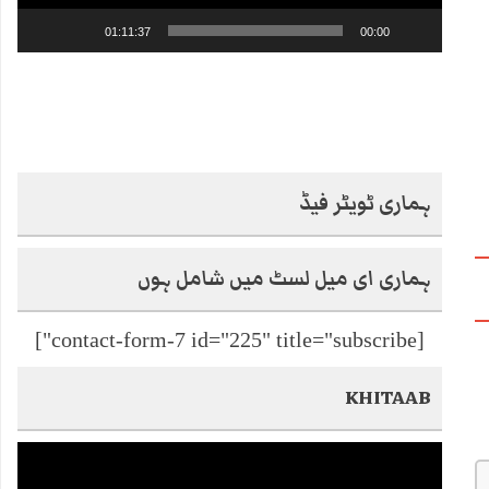
01:11:37
00:00
ہماری ٹویٹر فیڈ
ہماری ای میل لسٹ میں شامل ہوں
[contact-form-7 id="225" title="subscribe"]
KHITAAB
Video
Player