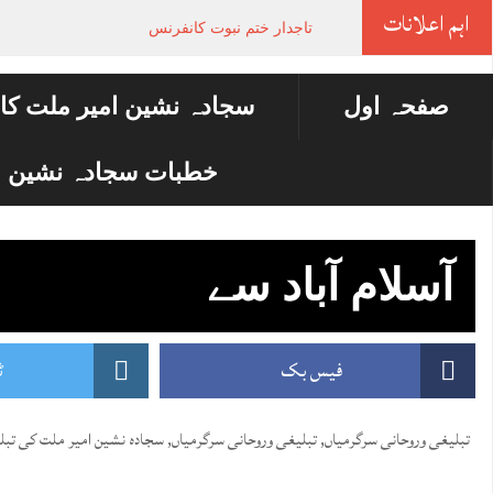
اہم اعلانات
تاجدار ختم نبوت کانفرنس
صفحہ اول
سجادہ نشین امیر ملت کا
خطبات سجادہ نشین ا
آسلام آباد سے
فیس بک
ٹ
تبلیغی وروحانی سرگرمیاں
,
تبلیغی وروحانی سرگرمیاں
,
سجادہ نشین امیر ملت کی تبل