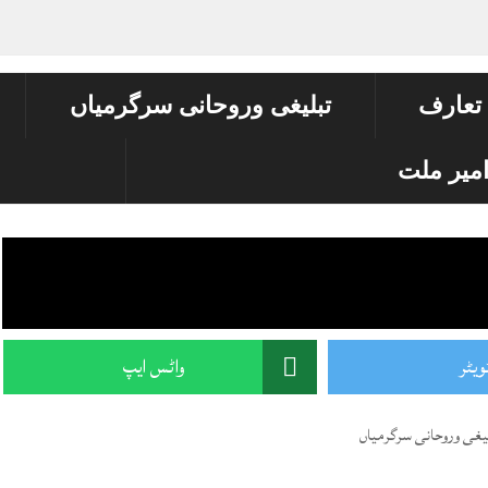
 تعارف
تبلیغی وروحانی سرگرمیاں
میر ملت
ویٹر
واٹس ایپ
یغی وروحانی سرگرمیاں