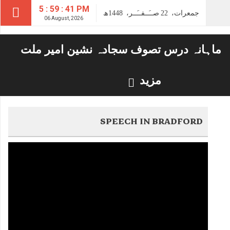
5 : 59 : 42 PM
جمعرات،
22
صــَــفــَــر،
1448ھ
06 August, 2026
ماہانہ درس تصوف سجادہ نشین امیر ملت
مزید
SPEECH IN BRADFORD
Video
Player