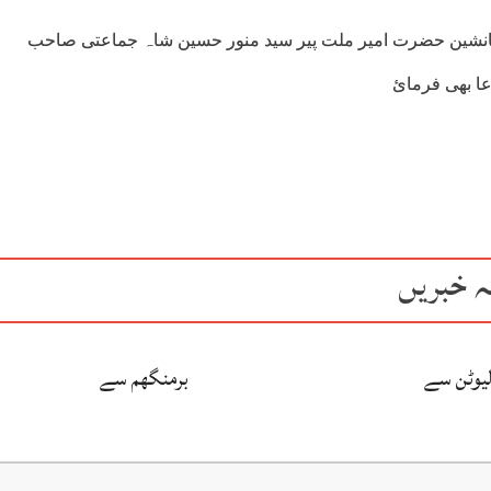
انشین حضرت امیر ملت پیر سید منور حسین شاہ جماعتی صاحب
ا بھی فرمائ
ہ خبریں
لیوٹن سے
برمنگھم سے