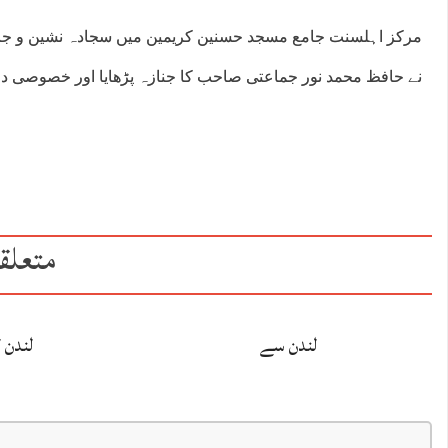
مرکز اہلسنت جامع مسجد حسنین کریمین میں سجادہ نشین و ج
نے حافظ محمد نور جماعتی صاحب کا جنازہ پڑھایا اور خصوصی دع
متعلق
لندن سے
لندن 