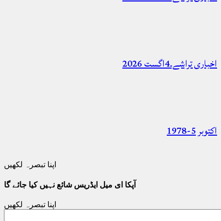
اخباری تراشے۔4اگست 2026
اکتوبر 5-1978
اپنا تبصرہ لکھیں
آپکا ای میل ایڈریس شائع نہیں کیا جائے گا
اپنا تبصرہ لکھیں