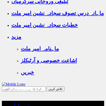
تبلیغی وروحانی سرگرمیاں
ماہانہ درس تصوف سجادہ نشین امیر ملت
خطبات سجادہ نشین امیر ملت
مزید
ماہنامہ امیر ملت
اشاعت خصوصی و آرٹیکلز
خبریں
جو
تلاش
کرنا
چاہ