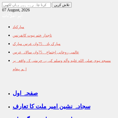
جو
تلاش
07 August, 2026
اہم اعلانات
کرنا
چاہ
رہے
مبارکباد
ہیں
یہاں
تاجدار ختم نبوت کانفرنس
لکھیں
مبارک باد۔۔75واں عرس مبارک
عالمی روحانی اجتماع۔۔75واں سالانہ عرس
مسجد نبوی صلى الله عليه وآله وسلم کی بے حرمتی کے واقعہ پر
اہم پیغام
صفحہ اول
سجادہ نشین امیر ملت کا تعارف