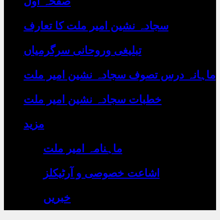
صفحہ اول
رہے
ہیں
یہاں
سجادہ نشین امیر ملت کا تعارف
لکھیں
تبلیغی وروحانی سرگرمیاں
ماہانہ درس تصوف سجادہ نشین امیر ملت
خطبات سجادہ نشین امیر ملت
مزید
ماہنامہ امیر ملت
اشاعت خصوصی و آرٹیکلز
خبریں