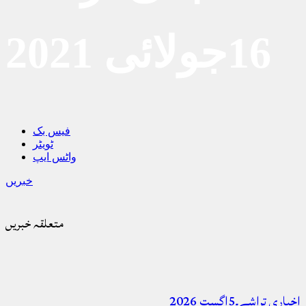
16جولائی 2021
فیس بک
ٹویٹر
واٹس ایپ
خبریں
متعلقہ خبریں
اخباری تراشے۔5اگست 2026