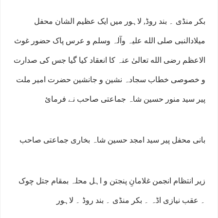
بکر منڈی ۔ بند روڈ, لاہور میں ایک عظیم الشان محفل
میلادالنبی صلی الله علیہ وآلہ وسلم و عرس پاک حضور غوث
الاعظم رضی الله تعالیٰ عنہ کا انعقاد کیا گیا جس کی صدارت
و خصوصی خطاب سجادہ نشین و جانشین حضرت امیر ملت
پیر سید منور حسین شاہ جماعتی صاحب نے فرمائ
بانی محفل پیر سید امجد حسین شاہ بخاری جماعتی صاحب
زیر انتظام انجمن غلامانِ پنجتن و اہل محلہ بمقام جتل چوک
۔ عقب نیازی اڈہ ۔ بکر منڈی ۔ بند روڈ ۔ لاہور