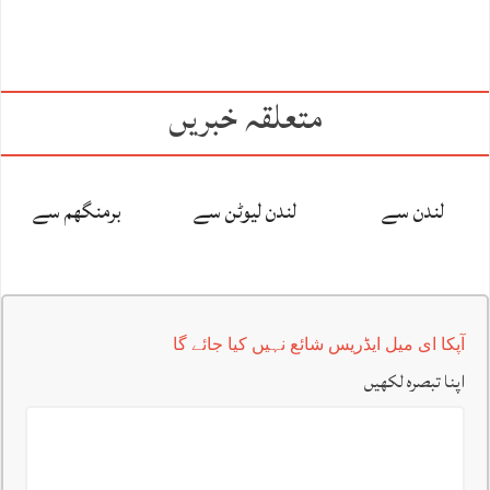
متعلقہ خبریں
لندن سے
لندن لیوٹن سے
برمنگھم سے
آپکا ای میل ایڈریس شائع نہیں کیا جائے گا
اپنا تبصرہ لکھیں