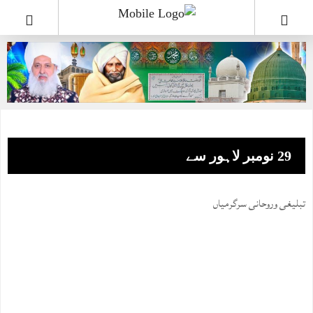
29 نومبر لاہور سے
تبلیغی وروحانی سرگرمیاں