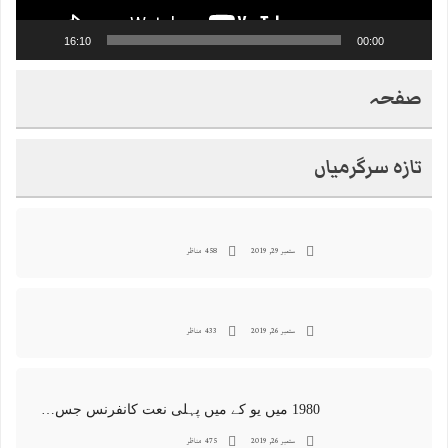
16:10
00:00
صفحہ
تازہ سرگرمیاں
ستمبر 29, 2019
458 مناظر
ستمبر 26, 2019
433 مناظر
1980 میں یو کے میں پہلی نعت کانفرنس جس کا اہتمامِ سجادہ نشین و جانشین حضرت امیرِ ملت پیر سید منور حسین شاہ جماعتی صاحب نے کیا اور جس کی آپ نے صدارت بھی فرمائی
ستمبر 26, 2019
475 مناظر