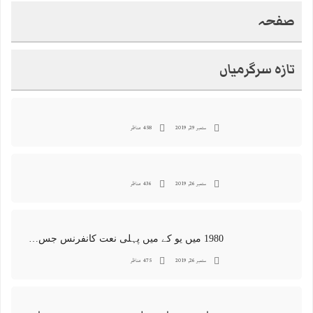
صفحہ
تازہ سرگرمیاں
ستمبر 29, 2019
458 مناظر
ستمبر 26, 2019
436 مناظر
1980 میں یو کے میں پہلی نعت کانفرنس جس کا اہتمامِ سجادہ نشین و جانشین حضرت امیرِ ملت پیر سید منور حسین شاہ جماعتی صاحب نے کیا اور جس کی آپ نے صدارت بھی فرمائی
ستمبر 26, 2019
475 مناظر