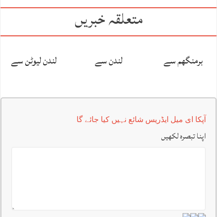
متعلقہ خبریں
برمنگھم سے
لندن سے
لندن لیوٹن سے
آپکا ای میل ایڈریس شائع نہیں کیا جائے گا
اپنا تبصرہ لکھیں