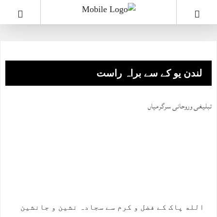
لندن یو کے سے براہ راست
تبلیغی وروحانی سرگرمیاں
الله پاک کے فضل و کرم سے سجادہ نشین و جانشین