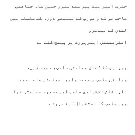
حضرت امیر ملت پیر سید منور حسین شاہ جماعتی
صاحب یو کے و یورپ کے تبلیغی دورہ کے سلسلہ میں
لندن کے ہیتھرو
انٹرنیشنل ایئرپورٹ پر پہنچ گئے ہے
چوہدری کالا خان جماعتی صاحب، محمد زبید
جماعتی صاحب ، محمد جاوید جماعتی صاحب محمد
زاہد خان نقشبندی صاحب اور مسعود جماعتی قبلہ
پیر صاحب کا استقبال کرتے ہوئے