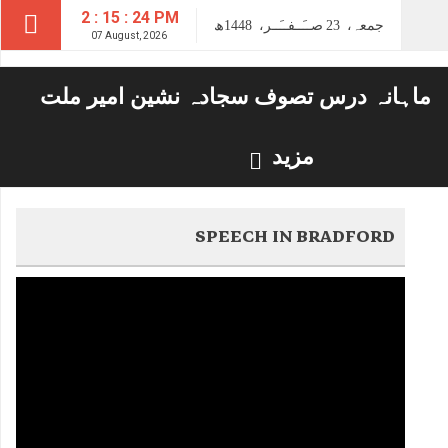
2 : 15 : 25 PM
جمعہ،
23
صــَــفــَــر،
1448ھ
07 August, 2026
ماہانہ درس تصوف سجادہ نشین امیر ملت
مزید
SPEECH IN BRADFORD
Video
Player