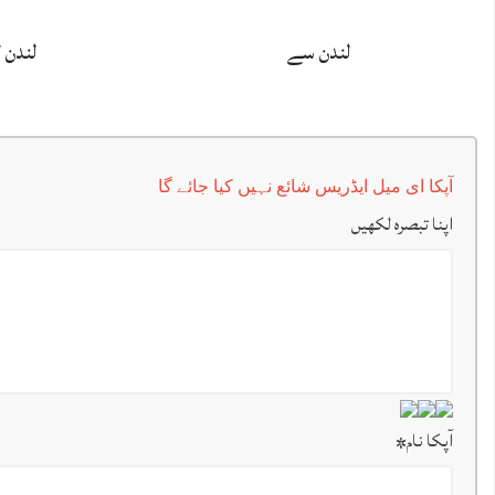
لندن سے
لندن 
آپکا ای میل ایڈریس شائع نہیں کیا جائے گا
اپنا تبصرہ لکھیں
آپکا نام
*