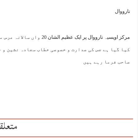
نارووال
مرکز اویسیہ نارووال پر ایک
کیا گیا ہے جس کی صدارت و خصوصی خطاب سجادہ نشین و 
صاحب فرما رہے ہیں
متعلق