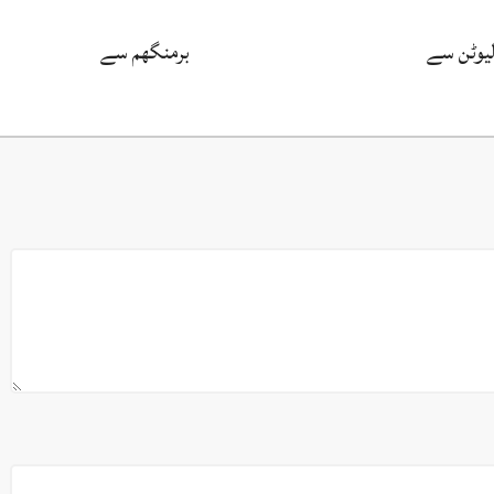
لیوٹن سے
برمنگھم سے