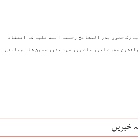
 عظیم الشان 20 واں سالانہ عرس مبارک حضور بدر المشائخ رحمتہ الله علیہ کا انعقاد
جانشین حضرت امیر ملت پیر سید منور حسین شاہ جماعتی
ہ خبریں