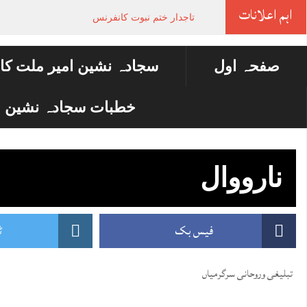
اہم اعلانات
تاجدار ختم نبوت کانفرنس
صفحہ اول
سجادہ نشین امیر ملت کا
خطبات سجادہ نشین ا
نارووال
فیس بک
ٹ
تبلیغی وروحانی سرگرمیاں