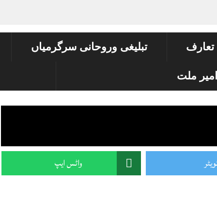
 تعارف
تبلیغی وروحانی سرگرمیاں
میر ملت
ویٹر
واٹس ایپ