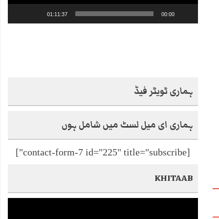
01:11:37
00:00
ہماری ٹویٹر فیڈ
ہماری ای میل لسٹ میں شامل ہوں
[contact-form-7 id="225" title="subscribe"]
KHITAAB
Video
Player