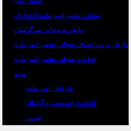
صفحہ اول
رہے
ہیں
یہاں
سجادہ نشین امیر ملت کا تعارف
لکھیں
تبلیغی وروحانی سرگرمیاں
ماہانہ درس تصوف سجادہ نشین امیر ملت
خطبات سجادہ نشین امیر ملت
مزید
ماہنامہ امیر ملت
اشاعت خصوصی و آرٹیکلز
خبریں