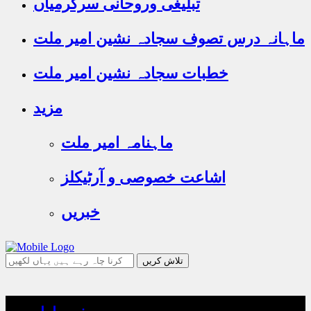
تبلیغی وروحانی سرگرمیاں
ماہانہ درس تصوف سجادہ نشین امیر ملت
خطبات سجادہ نشین امیر ملت
مزید
ماہنامہ امیر ملت
اشاعت خصوصی و آرٹیکلز
خبریں
جو
تلاش
کرنا
چاہ