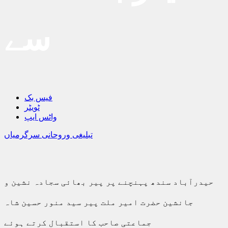
سے
فیس بک
ٹویٹر
واٹس ایپ
تبلیغی وروحانی سرگرمیاں
حیدرآباد سندھ پہنچنے پر پیر بھائی سجادہ نشین و
جانشین حضرت امیر ملت پیر سید منور حسین شاہ
جماعتی صاحب کا استقبال کرتے ہوئے