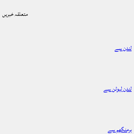
متعلقہ خبریں
لندن سے
لندن لیوٹن سے
برمنگھم سے