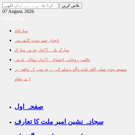
جو
تلاش
07 August, 2026
اہم اعلانات
کرنا
چاہ
رہے
مبارکباد
ہیں
یہاں
تاجدار ختم نبوت کانفرنس
لکھیں
مبارک باد۔۔75واں عرس مبارک
عالمی روحانی اجتماع۔۔75واں سالانہ عرس
مسجد نبوی صلى الله عليه وآله وسلم کی بے حرمتی کے واقعہ پر
اہم پیغام
صفحہ اول
سجادہ نشین امیر ملت کا تعارف