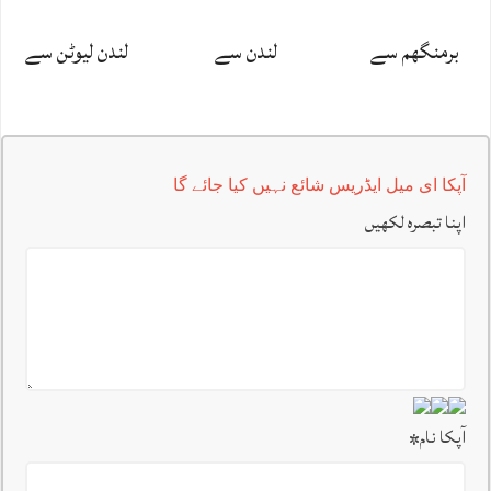
برمنگھم سے
لندن سے
لندن لیوٹن سے
آپکا ای میل ایڈریس شائع نہیں کیا جائے گا
اپنا تبصرہ لکھیں
آپکا نام
*