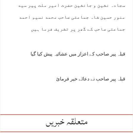
سجادہ نشین و جانشین حضرت امیر ملت پیر سید
منور حسین شاہ جماعتی صاحب محمد نسیم احمد
جماعتی صاحب کے گھر پر تشریف فرما ہیں
قبلہ پیر صاحب کے اعزاز میں عشائیہ پیش کیا گیا
قبلہ پیر صاحب نے دعائے خیر فرمائ
متعلقہ خبریں