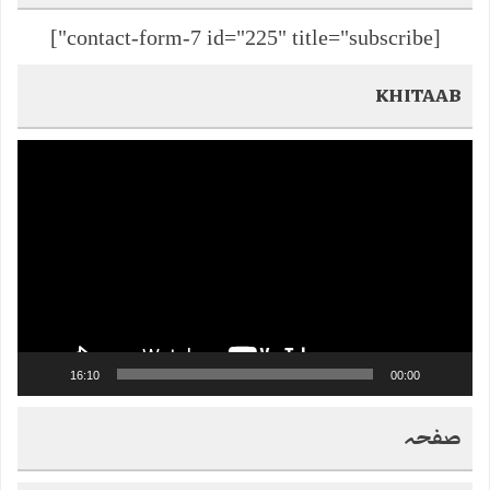
[contact-form-7 id="225" title="subscribe"]
KHITAAB
Video
Player
16:10
00:00
صفحہ