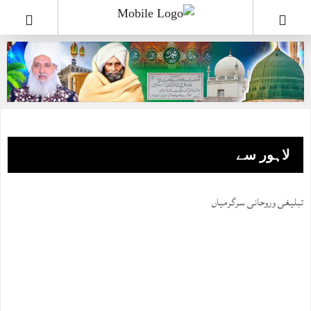
لاہور سے
تبلیغی وروحانی سرگرمیاں