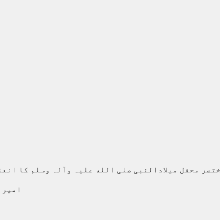
تصر محفل میلادالنبی صلی الله علیہ وآلہ وسلم کا انعق
امیر 