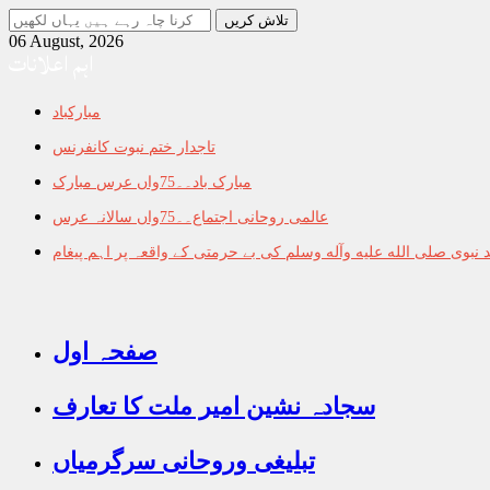
جو
تلاش
06 August, 2026
اہم اعلانات
کرنا
چاہ
رہے
مبارکباد
ہیں
یہاں
تاجدار ختم نبوت کانفرنس
لکھیں
مبارک باد۔۔75واں عرس مبارک
عالمی روحانی اجتماع۔۔75واں سالانہ عرس
نبوی صلى الله عليه وآله وسلم کی بے حرمتی کے واقعہ پر اہم پیغام
صفحہ اول
سجادہ نشین امیر ملت کا تعارف
تبلیغی وروحانی سرگرمیاں