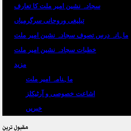
یہاں
سجادہ نشین امیر ملت کا تعارف
لکھیں
تبلیغی وروحانی سرگرمیاں
ماہانہ درس تصوف سجادہ نشین امیر ملت
خطبات سجادہ نشین امیر ملت
مزید
ماہنامہ امیر ملت
اشاعت خصوصی و آرٹیکلز
خبریں
مقبول ترین