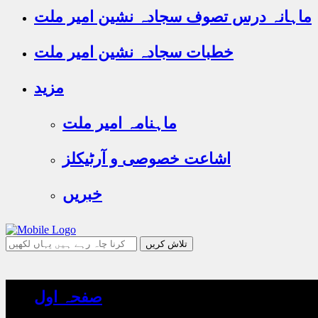
ماہانہ درس تصوف سجادہ نشین امیر ملت
خطبات سجادہ نشین امیر ملت
مزید
ماہنامہ امیر ملت
اشاعت خصوصی و آرٹیکلز
خبریں
جو
تلاش
کرنا
چاہ
صفحہ اول
رہے
ہیں