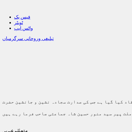
فیس بک
ٹویٹر
واٹس ایپ
تبلیغی وروحانی سرگرمیاں
اد کیا گیا ہے جس کی صدارت سجادہ نشین و جانشین حضرت
ملت پیر سید منور حسین شاہ جماعتی صاحب فرما رہے ہیں
متعلقہ خبریں