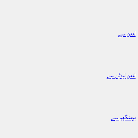
لندن سے
لندن لیوٹن سے
برمنگھم سے