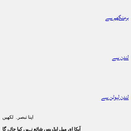
برمنگھم سے
لندن سے
لندن لیوٹن سے
اپنا تبصرہ لکھیں
آپکا ای میل ایڈریس شائع نہیں کیا جائے گا