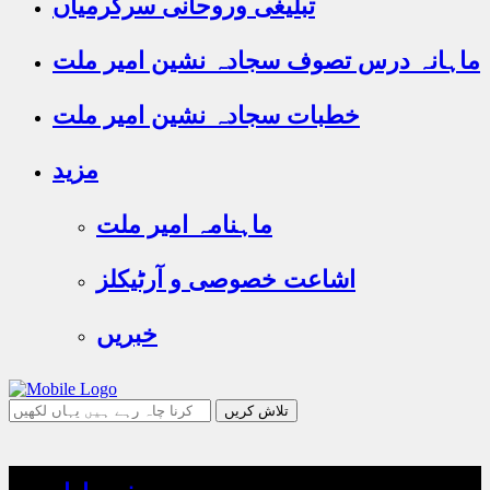
تبلیغی وروحانی سرگرمیاں
ماہانہ درس تصوف سجادہ نشین امیر ملت
خطبات سجادہ نشین امیر ملت
مزید
ماہنامہ امیر ملت
اشاعت خصوصی و آرٹیکلز
خبریں
جو
تلاش
کرنا
چاہ