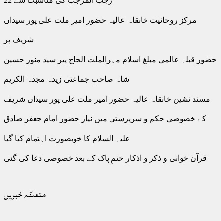
22 رجب المرجب کی مناسبت سے
مرکز روحانیت خانقاہ عالیہ حضور امیر ملت علی پور سیداں
شریف پر
حضور قبلہ عالمی مبلغ اسلام مہرالملت الحاج پیر سید منور حسین
شاہ صاحب جماعتی زیدہ مجدہ الکریم
مسند نشین خانقاہ عالیہ حضور امیر ملت علی پور سیداں شریف
کے خصوصی حکم و سرپرستی میں نیاز حضور امام جعفر صادق
علیہ السلام کا خوبصورت اہتمام کیا گیا
قرآن خوانی و ذکر و اذکار ختمِ پاک کے بعد خصوصی دعا کی گئی
متعلقہ خبریں