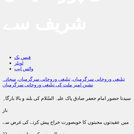
شریف سے
فیس بک
ٹویٹر
واٹس ایپ
تبلیغی وروحانی سرگرمیاں
,
تبلیغی وروحانی سرگرمیاں
,
سجادہ
نشین امیر ملت کی تبلیغی وروحانی سرگرمیاں
سیدنا حضور امام جعفر صادق پاک علیہ السّلام کی بلند و بالا بارگاہِ
ناز
میں عقیدتوں محبتوں کا خوبصورت خراج پیش کرنے کی غرض سے