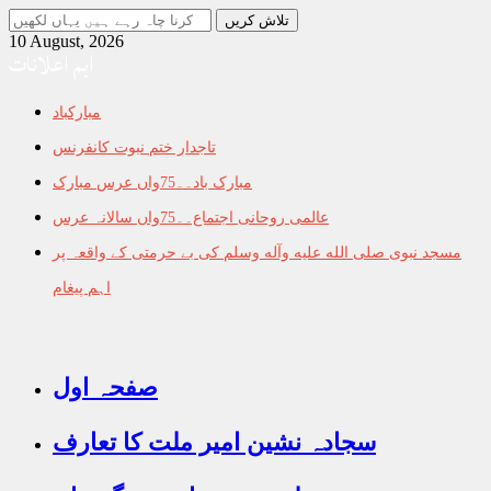
جو
تلاش
10 August, 2026
اہم اعلانات
کرنا
چاہ
رہے
مبارکباد
ہیں
یہاں
تاجدار ختم نبوت کانفرنس
لکھیں
مبارک باد۔۔75واں عرس مبارک
عالمی روحانی اجتماع۔۔75واں سالانہ عرس
مسجد نبوی صلى الله عليه وآله وسلم کی بے حرمتی کے واقعہ پر
اہم پیغام
صفحہ اول
سجادہ نشین امیر ملت کا تعارف