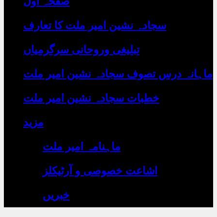
صفحہ اول
رہے
ہیں
یہاں
سجادہ نشین امیر ملت کا تعارف
لکھیں
تبلیغی وروحانی سرگرمیاں
ماہانہ درس تصوف سجادہ نشین امیر ملت
خطبات سجادہ نشین امیر ملت
مزید
ماہنامہ امیر ملت
اشاعت خصوصی و آرٹیکلز
خبریں