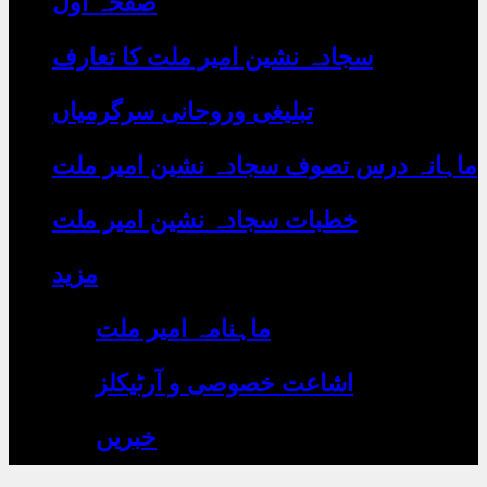
صفحہ اول
رہے
ہیں
یہاں
سجادہ نشین امیر ملت کا تعارف
لکھیں
تبلیغی وروحانی سرگرمیاں
ماہانہ درس تصوف سجادہ نشین امیر ملت
خطبات سجادہ نشین امیر ملت
مزید
ماہنامہ امیر ملت
اشاعت خصوصی و آرٹیکلز
خبریں