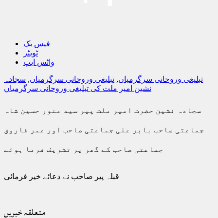
فیس بک
ٹویٹر
واٹس ایپ
تبلیغی وروحانی سرگرمیاں
,
تبلیغی وروحانی سرگرمیاں
,
سجادہ
نشین امیر ملت کی تبلیغی وروحانی سرگرمیاں
سجادہ نشین حضرت امیر ملت پیر سید منور حسین شاہ
جماعتی صاحب بابر علی جماعتی صاحب اور عمر فاروق
جماعتی صاحب کے گھر پر تشریف فرما ہوئے
قبلہ پیر صاحب نے دعائے خیر فرمائی
متعلقہ خبریں