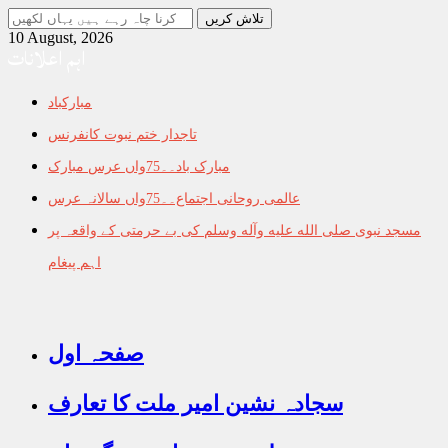
جو
تلاش
10 August, 2026
اہم اعلانات
کرنا
چاہ
رہے
مبارکباد
ہیں
یہاں
تاجدار ختم نبوت کانفرنس
لکھیں
مبارک باد۔۔75واں عرس مبارک
عالمی روحانی اجتماع۔۔75واں سالانہ عرس
مسجد نبوی صلى الله عليه وآله وسلم کی بے حرمتی کے واقعہ پر
اہم پیغام
صفحہ اول
سجادہ نشین امیر ملت کا تعارف