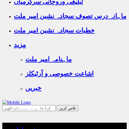
تبلیغی وروحانی سرگرمیاں
ماہانہ درس تصوف سجادہ نشین امیر ملت
خطبات سجادہ نشین امیر ملت
مزید
ماہنامہ امیر ملت
اشاعت خصوصی و آرٹیکلز
خبریں
جو
تلاش
کرنا
چاہ