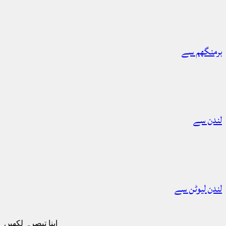
برمنگھم سے
لندن سے
لندن لیوٹن سے
اپنا تبصرہ لکھیں