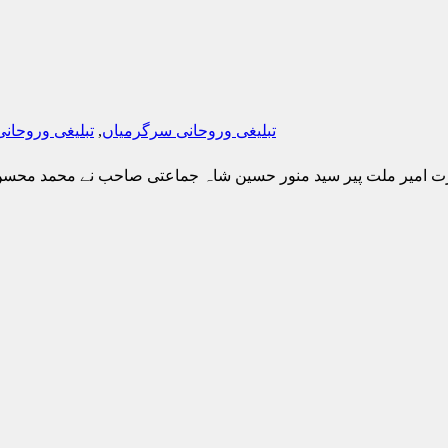
تبلیغی وروحانی سرگرمیاں
,
تبلیغی وروحان
ت امیر ملت پیر سید منور حسین شاہ جماعتی صاحب نے محمد محسن 