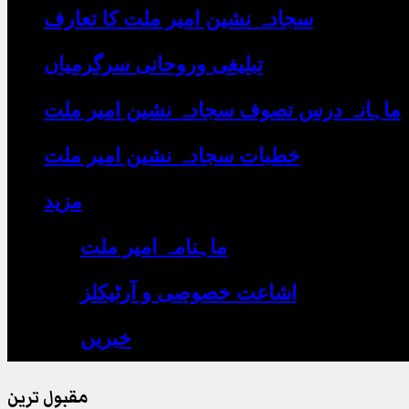
یہاں
سجادہ نشین امیر ملت کا تعارف
لکھیں
تبلیغی وروحانی سرگرمیاں
ماہانہ درس تصوف سجادہ نشین امیر ملت
خطبات سجادہ نشین امیر ملت
مزید
ماہنامہ امیر ملت
اشاعت خصوصی و آرٹیکلز
خبریں
مقبول ترین