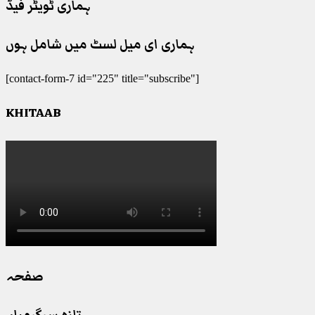
ہماری ٹویٹر فیڈ
ہماری ای میل لسٹ میں شامل ہوں
[contact-form-7 id="225" title="subscribe"]
KHITAAB
صفحہ