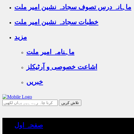
ماہانہ درس تصوف سجادہ نشین امیر ملت
خطبات سجادہ نشین امیر ملت
مزید
ماہنامہ امیر ملت
اشاعت خصوصی و آرٹیکلز
خبریں
جو
تلاش
کرنا
چاہ
صفحہ اول
رہے
ہیں