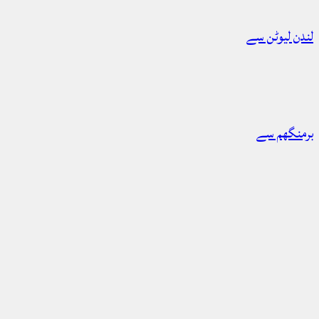
لندن لیوٹن سے
برمنگھم سے