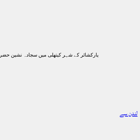
یارکشائر کے شہر کیتھلی میں سجادہ نشین حضر
لندن سے