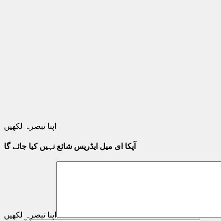
اپنا تبصرہ لکھیں
آپکا ای میل ایڈریس شائع نہیں کیا جائے گا
اپنا تبصرہ لکھیں