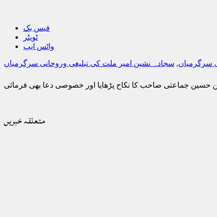
فیس بک
ٹویٹر
واٹس ایپ
ی سرگرمیاں
,
سجادہ نشین امیر ملت کی تبلیغی وروحانی سرگرمیاں
حسین جماعتی صاحب کا نکاح پڑھایا اور خصوصی دعا بھی فرمائی
متعلقہ خبریں