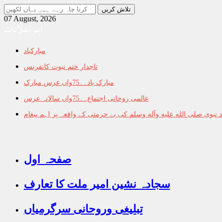
جو
تلاش
07 August, 2026
اہم اعلانات
کرنا
چاہ
رہے
مبارکباد
ہیں
یہاں
تاجدار ختم نبوت کانفرنس
لکھیں
مبارک باد۔۔75واں عرس مبارک
عالمی روحانی اجتماع۔۔75واں سالانہ عرس
نبوی صلى الله عليه وآله وسلم کی بے حرمتی کے واقعہ پر اہم پیغام
صفحہ اول
سجادہ نشین امیر ملت کا تعارف
تبلیغی وروحانی سرگرمیاں